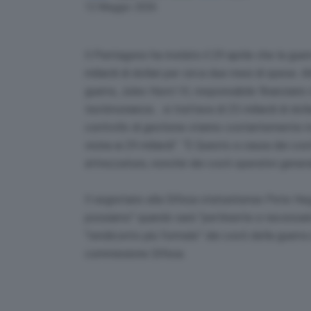
Link
12 Maggio 2026
Il Pentagono ha rivelato il 29 aprile che la guer
miliardi di dollari per circa due mesi di spese. 
guerra, Jules Hurst III, responsabile finanziar
testimonianza… si trattava di 25 miliardi di dol
controllo di gestione stanno costantemente riv
vicina ai 29 miliardi”. “E Questo a causa dei cos
attrezzature, nonché dei costi operativi genera
Il segretario alla Difesa statunitense Pete H
possiamo” quando sarà “pertinente e necessario
“rendiconto più formale” dei costi della guerra
commissione Difesa.