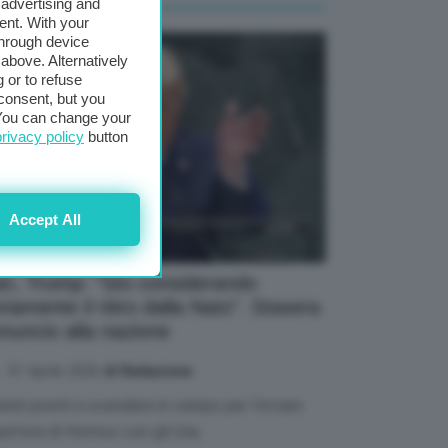
 advertising and
ent. With your
through device
above. Alternatively
 or to refuse
consent, but you
. You can change your
privacy policy
button
Accept All
an, Trump: “Sto considerando
riamente il ritiro dalla Nato”. Stasera
nuncio alla nazione
01 Aprile 2026
di Redazione
irati pronti a scendere in campo per forzare
pertura di Hormuz con gli Usa.