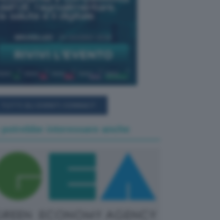
TUTTI GLI EVENTI CONNACT
 potrebbe interessare anche