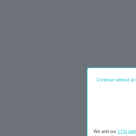
Continue without ac
We and our
1731 par