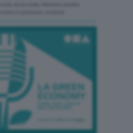
condo alcuni media, Khamenei sarebbe
overato in gravissime condizioni