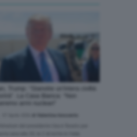
an, Trump: “Stanotte un’intera civiltà
rirà”. La Casa Bianca: “Non
eremo armi nucleari”
07 Aprile 2026
di Valentina Innocente
ultimatum del presidente Usa è fissato per
sta sera alle 20, le 2 di notte in Italia.