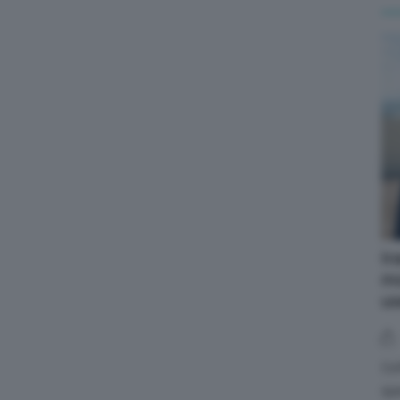
Ir
mo
us
L'
que