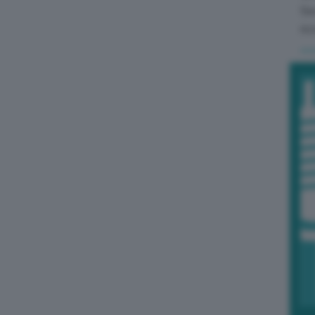
Se
ric