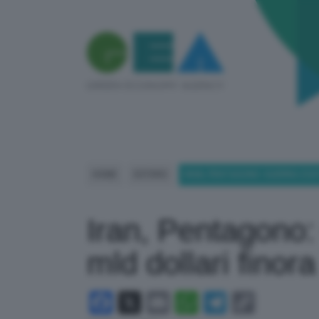
HOME
ESTERO
IRAN, PENTAGONO: GUERRA COS
Iran, Pentagono:
mld dollari finora
Facebook
X
Email
WhatsApp
Telegram
Copy