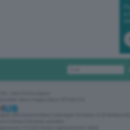
Po
a 
in
 GEA - Green Economy Agency
sponsabile: Vittorio Oreggia | Editore: WITHUB S.P.A.
 Registro delle Imprese di Milano | Sede legale: Via Rubens 19, 20158 Milano (MI
zia di Stampa | Periodicità: quotidiana
egistrazione: 2172/2022 | Numero registrazione ROC: 30628