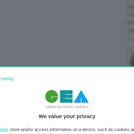
Pe
con
pro
all
cepting
Da
do
mi
We value your privacy
tners
store and/or access information on a device, such as cookies 