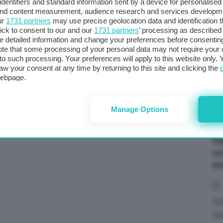
identifiers and standard information sent by a device for personalised
 and content measurement, audience research and services developm
ur
1731 partners
may use precise geolocation data and identification 
ick to consent to our and our
1731 partners
’ processing as described 
detailed information and change your preferences before consenting
te that some processing of your personal data may not require your 
t to such processing. Your preferences will apply to this website only
aw your consent at any time by returning to this site and clicking the
webpage.
Manage Options
Ir
se
an
Em
l’a