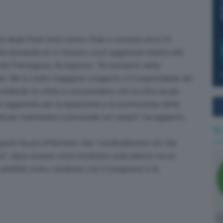
ra degli Stati Uniti contro l’Iran è costata circa 25
Alla domanda se ci fossero costi aggiornati relativi alla
io del Pentagono, ha risposto: “Al momento della
lari. Ma lo stato maggiore congiunto e il responsabile del
edendo le stime e ora pensiamo che la cifra sia più
ti aggiornati per la riparazione e la sostituzione delle
li per mantenere il personale sul campo”, ha aggiunto.
Ti
egseth ha poi affermato che “condivideremo ciò che
”, dopo essere stato incalzato sulla data in cui un
 sarebbe stato condiviso con il Congresso e la