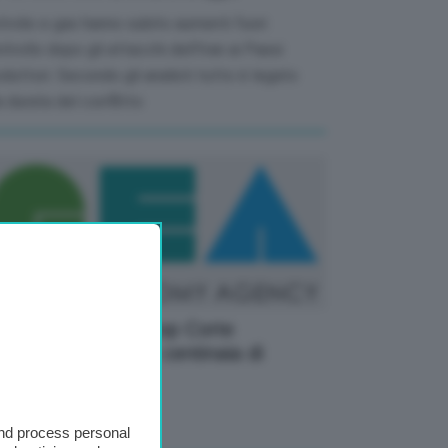
trolio e gas hanno subito aumenti fuori
trollo dopo gli attacchi dell'Iran ai Paesi
duttori. Secondo gli analisti tutto è legato
a durata del conflitto
zi, Trump: Con stop Corte
vremmo restituire centinaia di
liardi di dollari
12 Gennaio 2026
and process personal