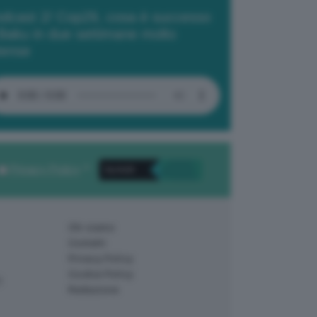
dcast 2/ Cop29, cosa è successo
Baku in due settimane molto
tense
Privacy Policy
. *
Chi siamo
Contatti
Privacy Policy
Cookie Policy
)
Redazione