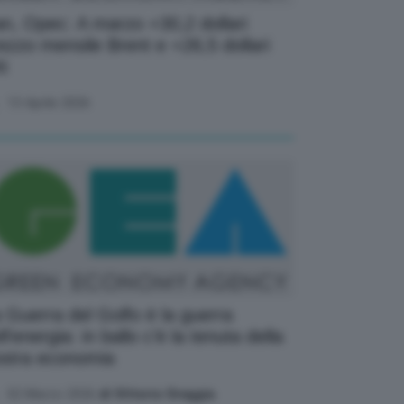
an, Opec: A marzo +30,2 dollari
ezzo mensile Brent e +26,5 dollari
i
13 Aprile 2026
 Guerra del Golfo è la guerra
ll’energia: in ballo c’è la tenuta della
stra economia
02 Marzo 2026
di Vittorio Oreggia