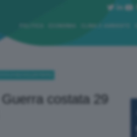
POLITICA
ECONOMIA
CLIMA E AMBIENTE
TATA 29 MLD DOLLARI FINORA
 Guerra costata 29