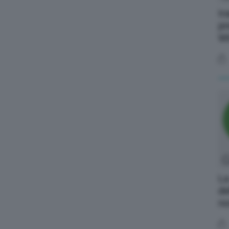
Ir
pr
Wt
La
de
no