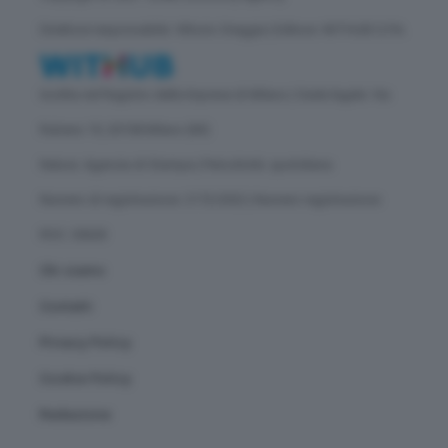
Direttore responsabile: Vittorio Oreggia | Editore: WITHUB S.P.A.
Iscritta nel Registro delle Imprese di Milano | Sede legale: Via
Rubens 19, 20158 Milano (MI)
Natura: Agenzia di Stampa | Periodicità: quotidiana
Numero di registrazione: 2172/2022 | Numero registrazione
ROC: 30628
Chi siamo
Contatti
Privacy Policy
Cookie Policy
Redazione