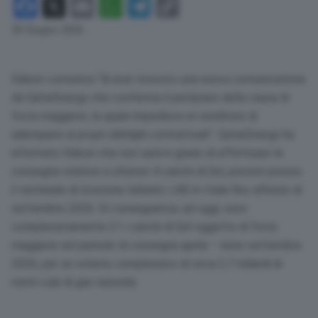
Facebook
X
Email
WhatsApp
Telegram
Copy
Link
30 Giugno 2026
Edison comunica “di aver ricevuto una nuova comunicazione
da QatarEnergy che conferma il perdurare della causa di
forza maggiore, la quale impedisce al venditore di
adempiere ai propri obblighi contrattuali”. QatarEnergy ha
informato Edison che non sarà in grado di effettuare le
consegne relative a ulteriori 4 carichi di Gnl, previsti presso
il terminale di ricezione Adriatic LNG in Italia fino all’inizio di
settembre 2026. Di conseguenza, ad oggi, sono
complessivamente 21 i carichi di Gnl oggetto di forza
maggiore nel periodo di consegna aprile – inizio settembre
2026, per un volume complessivo di circa 2,7 miliardi di
metri cubi di gas naturale.