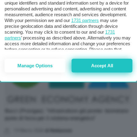
unique identifiers and standard information sent by a device for
personalised advertising and content, advertising and content
Energia, Crea: A marzo altri 1,3 mld a Russia da 5
measurement, audience research and services development.
principali importatori Ue
With your permission we and our
1731 partners
may use
precise geolocation data and identification through device
13 Aprile 2026
scanning. You may click to consent to our and our
1731
partners
’ processing as described above. Alternatively you may
access more detailed information and change your preferences
before consenting or to refuse consenting. Please note that
some processing of your personal data may not require your
consent, but you have a right to object to such processing. Your
Manage Options
Accept All
preferences will apply to this website only. You can change
your preferences or withdraw your consent at any time by
returning to this site and clicking the
privacy policy
button at the
bottom of the webpage.
Bucci (Proxigas): “Infrastrutture già pronte: biometano
punto di forza per il sistema energetico”
19 Marzo 2026
di Redazione