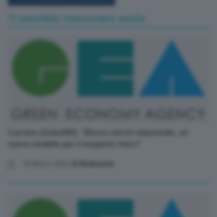
Ti potrebbe interessare anche
Carrano (Golia360): “Borsa carichi relazionale, un
nuovo modello per il trasporto merci”
18 Marzo 2026
di Redazione