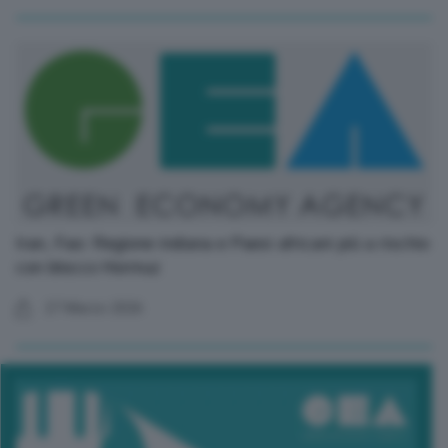
Iran, Fao: Regione indiana e Paesi africani più a rischio
con blocco Hormuz
27 Marzo 2026