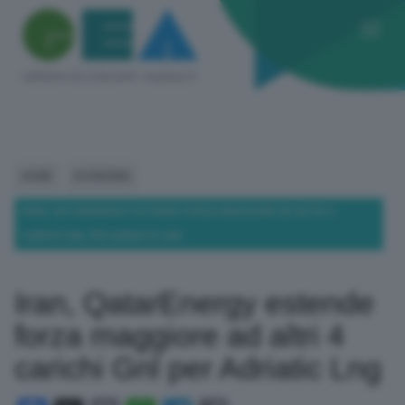
HOME
ECONOMIA
IRAN, QATARENERGY ESTENDE FORZA MAGGIORE AD ALTRI 4
CARICHI GNL PER ADRIATIC LNG
Iran, QatarEnergy estende
forza maggiore ad altri 4
carichi Gnl per Adriatic Lng