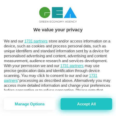
We value your privacy
We and our
1731 partners
store and/or access information on a
device, such as cookies and process personal data, such as
unique identifiers and standard information sent by a device for
personalised advertising and content, advertising and content
measurement, audience research and services development.
With your permission we and our
1731 partners
may use
precise geolocation data and identification through device
scanning. You may click to consent to our and our
1731
partners
’ processing as described above. Alternatively you may
access more detailed information and change your preferences
before consenting or to refuse consenting. Please note that
Iran, Trump: “Sto considerando seriamente il ritiro dalla
some processing of your personal data may not require your
Nato”. Stasera annuncio alla nazione
consent, but you have a right to object to such processing. Your
Manage Options
Accept All
preferences will apply to this website only. You can change
01 Aprile 2026
di Redazione
your preferences or withdraw your consent at any time by
returning to this site and clicking the
privacy policy
button at the