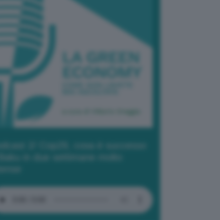
dcast 2/ Cop29, cosa è successo
Baku in due settimane molto
tense