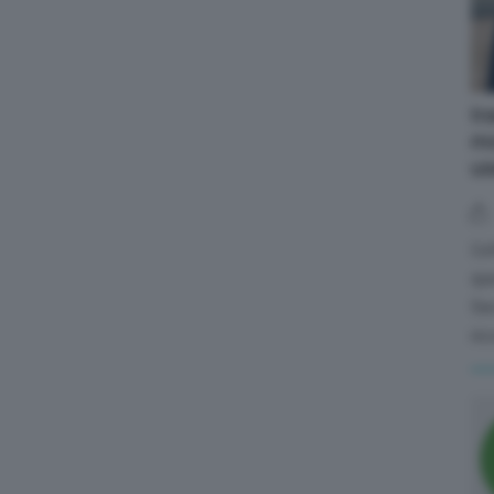
Ir
mo
us
L'
que
Se
ric