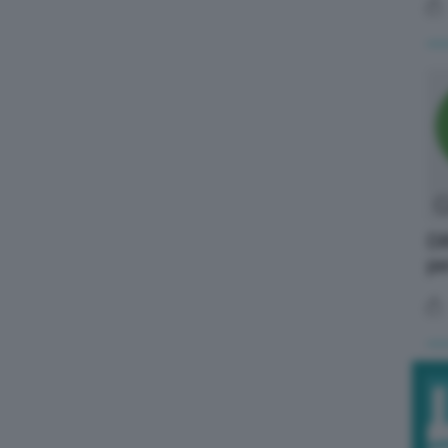
Di
pe