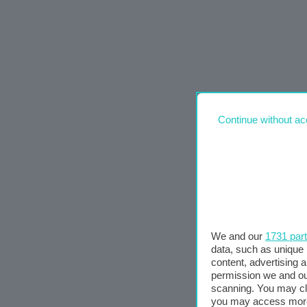
Continue without ac
We and our
1731 par
data, such as unique 
content, advertising
permission we and o
scanning. You may cl
you may access more 