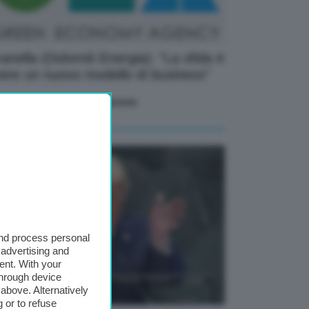
anella (Dolomiti Energia): “La sfida è
ere un nuovo modello di business”
09 Marzo 2026
di Redazione
and process personal
 advertising and
ent. With your
through device
above. Alternatively
 or to refuse