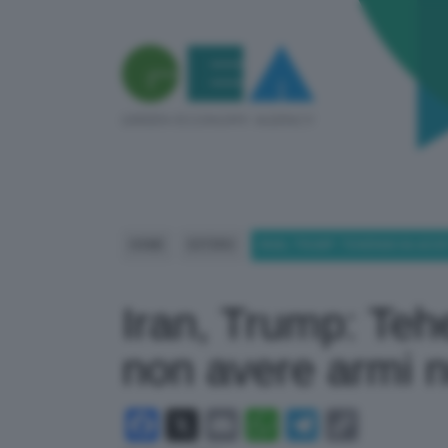
HOME
ESTERO
IRAN, TRUMP: TEHERAN HA ACCE
Iran, Trump: Teh
non avere armi n
Facebook
X
Email
WhatsApp
Telegram
Copy