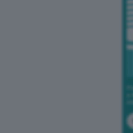
Po
a 
in