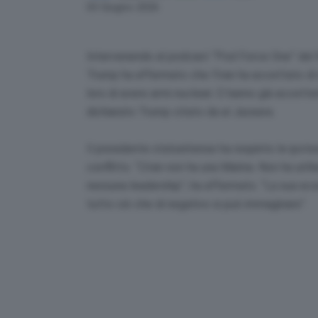
Link
03 Giugno 2026
Intervenendo al podcast “Pod Force One” del N
Trump ha affermato che l’Iran ha accettato di 
loro di avere armi nucleari. E hanno già accetta
dichiarato Trump citato da al Jazeera.
Il presidente statunitense ha respinto le ipote
conflitto. “L’Iran non ha una Marina. Non ha un’
nessuna leadership”, ha affermato. “La sua eco
tutto ciò che di negativo si può immaginare”.