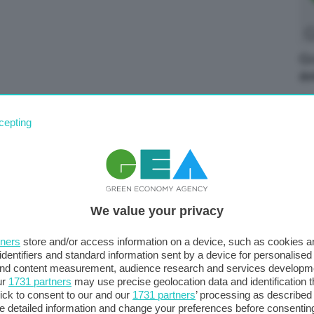
Gr
av
cepting
We value your privacy
tners
store and/or access information on a device, such as cookies 
identifiers and standard information sent by a device for personalised
 and content measurement, audience research and services developm
ur
1731 partners
may use precise geolocation data and identification 
ick to consent to our and our
1731 partners
’ processing as described 
detailed information and change your preferences before consenting