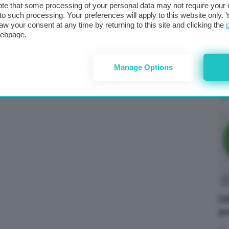
te that some processing of your personal data may not require your 
Ir
t to such processing. Your preferences will apply to this website only
se
aw your consent at any time by returning to this site and clicking the
an
webpage.
Manage Options
Em
l’a
Di
pe