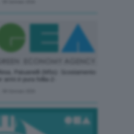
08 Gennaio 2026
fesa, Patuanelli (M5s): Scostamento
r armi è pura follia-2-
08 Gennaio 2026