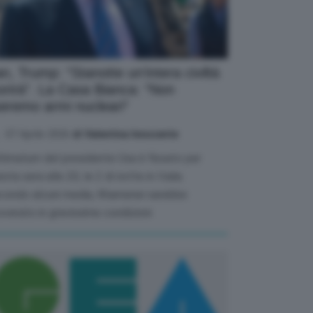
an, Trump: “Stanotte un’intera civiltà
rirà”. La Casa Bianca: “Non
eremo armi nucleari”
07 Aprile 2026
di Valentina Innocente
ultimatum del presidente Usa è fissato per
sta sera alle 20, le 2 di notte in Italia.
condo alcuni media, Khamenei sarebbe
overato in gravissime condizioni