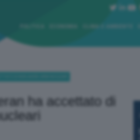
POLITICA
ECONOMIA
CLIMA E AMBIENTE
TTATO DI NON AVERE ARMI NUCLEARI
eran ha accettato di
ucleari