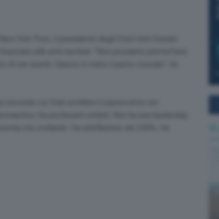
ew York Post, il presidente degli Stati Uniti Donald
rinunciare alle armi nucleari. “Non possiamo permettere
to di non averle. Questo è stato il punto cruciale”, ha
si secondo cui l’Iran avrebbe il sopravvento nel
Aeronautica. Ha pochissimi soldati. Non ha una leadership,
nomia sta crollando. Ha un’inflazione del 250%. Ha
Ti