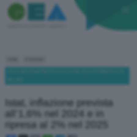
HOME
ECONOMIA
ISTAT, INFLAZIONE PREVISTA ALL’1,6% NEL 2024 E IN RIPRESA AL 2%
NEL 2025
Istat, inflazione prevista
all’1,6% nel 2024 e in
ripresa al 2% nel 2025