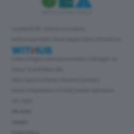
Copyright © GEA - Green Economy Agency
Direttore responsabile: Vittorio Oreggia | Editore: WITHUB S.P.A.
Iscritta nel Registro delle Imprese di Milano | Sede legale: Via
Rubens 19, 20158 Milano (MI)
Natura: Agenzia di Stampa | Periodicità: quotidiana
Numero di registrazione: 2172/2022 | Numero registrazione
ROC: 30628
Chi siamo
Contatti
Privacy Policy