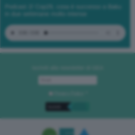
Podcast 2/ Cop29, cosa è successo a Baku
in due settimane molto intense
Iscriviti alla newsletter di GEA
Privacy Policy
. *