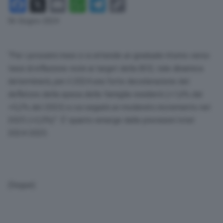
Facebook
X
Email
WhatsApp
Telegram
Copy
Link
06 Giugno 2024
“Per i prossimi mesi ci si attende un graduale ritorno verso
tassi di inflazione vicini ai target della BCE; tale dinamica
determinerà, per il 2024 una forte decelerazione del
deflatore della spesa delle famiglie residenti (+1,6% dal
+5,2% del 2023) a cui seguirà un moderato incremento nel
2025 (+2,0%)”. E’ quanto emerge dalle previsioni Istat
2024-2025.
(Segue)