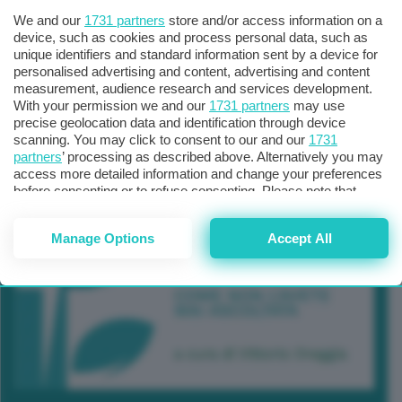
We and our
1731 partners
store and/or access information on a
device, such as cookies and process personal data, such as
unique identifiers and standard information sent by a device for
personalised advertising and content, advertising and content
measurement, audience research and services development.
With your permission we and our
1731 partners
may use
precise geolocation data and identification through device
scanning. You may click to consent to our and our
1731
partners
’ processing as described above. Alternatively you may
access more detailed information and change your preferences
before consenting or to refuse consenting. Please note that
some processing of your personal data may not require your
consent, but you have a right to object to such processing. Your
Manage Options
Accept All
preferences will apply to this website only. You can change
your preferences or withdraw your consent at any time by
returning to this site and clicking the
privacy policy
button at the
bottom of the webpage.