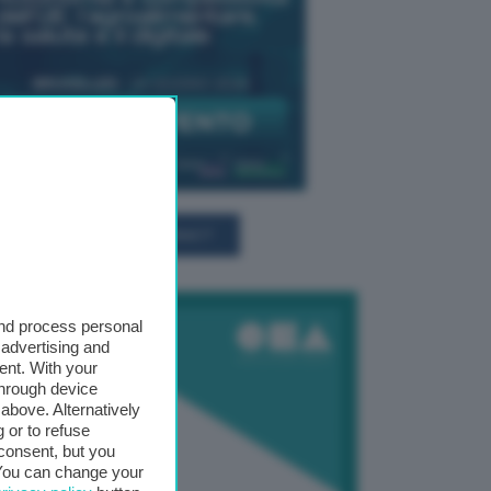
TUTTI GLI EVENTI CONNACT
and process personal
 advertising and
ent. With your
through device
above. Alternatively
 or to refuse
consent, but you
. You can change your