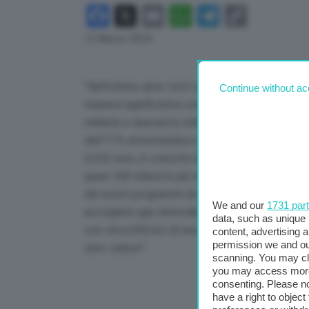
Facebook
X
Email
WhatsApp
Telegram
Copy
Link
12 Marzo 2024
“Nell’ultimo anno tutti i principali indicatori e
Continue without ac
maniera significativa con l’EBITDA adjusted che
miliardo e duecento milioni di euro, e l’utile n
dell’11% attestandosi a 439,6 milioni di euro, 
0,352 euro, in crescita dell’11% rispetto allo s
quasi 100 milioni in più rispetto al 2022, abbia
dei nostri programmi di estensione, repurposing
We and our
1731 par
accogliere gas rinnovabili. Un impegno che quest
data, such as unique 
con circa 600 km di nuove reti ‘native digitali’
content, advertising
permission we and o
zero carbon”.
scanning. You may cl
you may access more 
consenting. Please no
have a right to objec