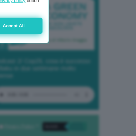
privacy policy
button
Accept All
dcast 2/ Cop29, cosa è successo
Baku in due settimane molto
tense
Privacy Policy
. *