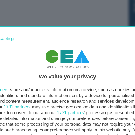
conomico-finanziari – aggiunge Gallo – sono cresciuti in
cepting
 ha fatto registrare un +9,3%, quasi raggiungendo il
etto adjusted attribuibile al Gruppo che è aumentato
sostanziandosi in una proposta di dividendo per azione di
corso anno. Con oltre 900 milioni di euro di investimenti,
We value your privacy
mo dato un ulteriore e forte impulso alla realizzazione
 e digitalizzazione di un network già pronto ad
tners
store and/or access information on a device, such as cookies 
’anno ha coinvolto anche i territori serviti in Grecia
identifiers and standard information sent by a device for personalised
 in grado di accelerare la transizione verso un’economia
 and content measurement, audience research and services developm
ur
1731 partners
may use precise geolocation data and identification 
ick to consent to our and our
1731 partners
’ processing as described 
detailed information and change your preferences before consenting
te that some processing of your personal data may not require your 
t to such processing. Your preferences will apply to this website only