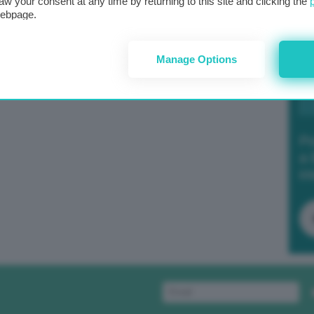
aw your consent at any time by returning to this site and clicking the
webpage.
Manage Options
Po
a 
in