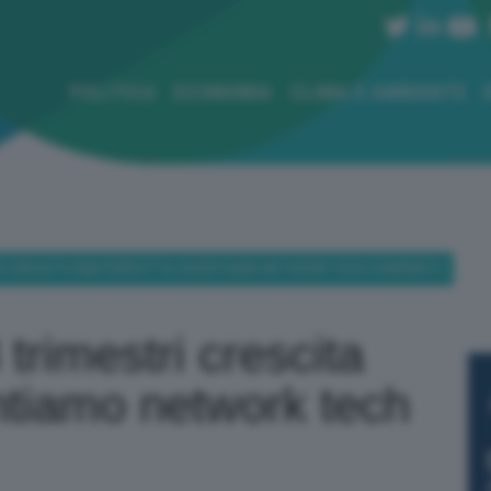
POLITICA
ECONOMIA
CLIMA E AMBIENTE
TRI CRESCITA ININTERROTTA, DIVENTIAMO NETWORK TECH COMPANY-2-
 trimestri crescita
entiamo network tech