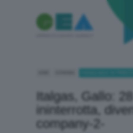
HOME
ECONOMIA
ITALGAS, GALLO: 28 TRIMES
Italgas, Gallo: 28
ininterrotta, div
company-2-