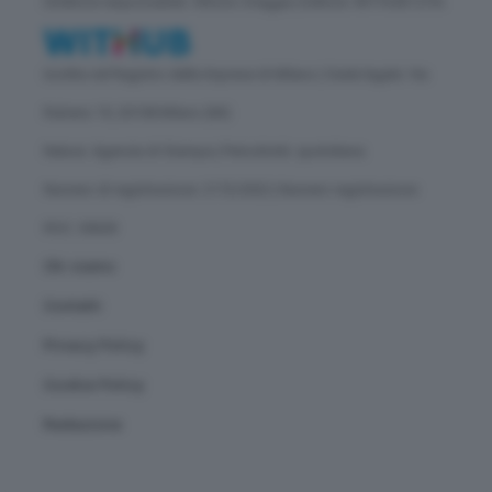
Direttore responsabile: Vittorio Oreggia | Editore: WITHUB S.P.A.
Iscritta nel Registro delle Imprese di Milano | Sede legale: Via
Rubens 19, 20158 Milano (MI)
Natura: Agenzia di Stampa | Periodicità: quotidiana
Numero di registrazione: 2172/2022 | Numero registrazione
ROC: 30628
Chi siamo
Contatti
Privacy Policy
Cookie Policy
Redazione