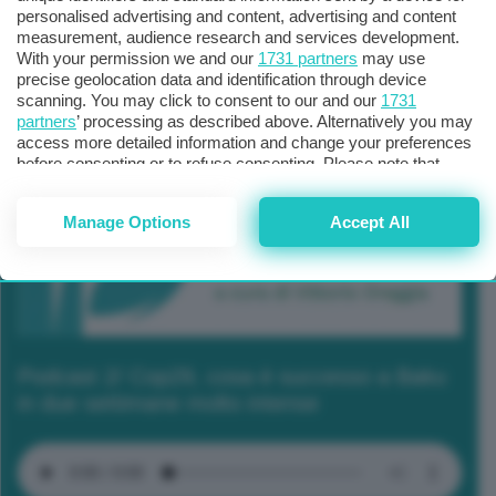
personalised advertising and content, advertising and content
measurement, audience research and services development.
With your permission we and our
1731 partners
may use
precise geolocation data and identification through device
scanning. You may click to consent to our and our
1731
partners
’ processing as described above. Alternatively you may
access more detailed information and change your preferences
before consenting or to refuse consenting. Please note that
some processing of your personal data may not require your
consent, but you have a right to object to such processing. Your
Manage Options
Accept All
preferences will apply to this website only. You can change
your preferences or withdraw your consent at any time by
returning to this site and clicking the
privacy policy
button at the
bottom of the webpage.
Podcast 2/ Cop29, cosa è successo a Baku
in due settimane molto intense