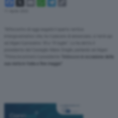
Facebook
X
Email
WhatsApp
Telegram
Copy
Link
11 Aprile 2022
“All’incontro di oggi seguirà il quarto vertice
intergovernativo che, ho il piacere di annunciare, si terrà qui
ad Algeri il prossimo 18 e 19 luglio”. Lo ha detto il
presidente del Consiglio Mario Draghi, parlando ad Algeri.
“Prima incontrerò il presidente
in occasione della
Tebboune
sua visita in Italia a fine maggio”.