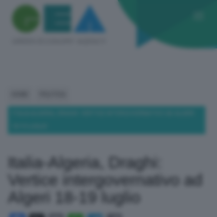
HOME
POLITICA
ITALIA-ALGERIA, DRAGHI: VERTICE INTERGOVERNATIVO AD ALGERI
18-19 LUGLIO
Italia-Algeria, Draghi:
Vertice intergovernativo ad
Algeri 18-19 luglio