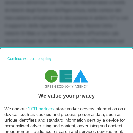
sicurezza alimentare con i Paesi del Mediterraneo a livello
di ministri degli Esteri e dell’Agricoltura, nella cornice del
meccanismo attualmente in discussione in ambito G7 e con
il supporto delle Agenzie romane delle Nazioni Unite. I
ministri Di Maio e Le Drian hanno inoltre affrontato i più
recenti sviluppi del conflitto in Ucraina, soffermandosi sul
comune impegno a sostegno del Paese.
Continue without accepting
We value your privacy
We and our
1731 partners
store and/or access information on a
device, such as cookies and process personal data, such as
unique identifiers and standard information sent by a device for
personalised advertising and content, advertising and content
measurement, audience research and services development.