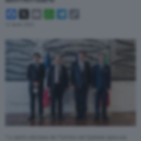
Facebook
X
Email
WhatsApp
Telegram
Copy
Link
12 Aprile 2022
”Lo spirito alla base del Trattato del Quirinale ispira una