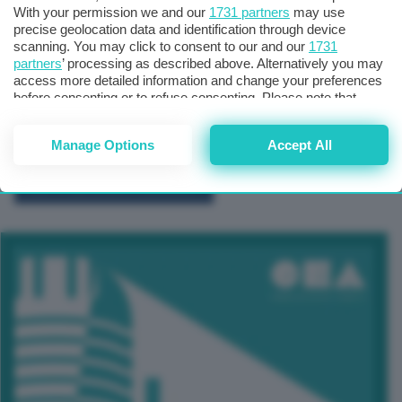
With your permission we and our
1731 partners
may use
precise geolocation data and identification through device
scanning. You may click to consent to our and our
1731
partners
’ processing as described above. Alternatively you may
access more detailed information and change your preferences
before consenting or to refuse consenting. Please note that
some processing of your personal data may not require your
consent, but you have a right to object to such processing. Your
Manage Options
Accept All
preferences will apply to this website only. You can change
your preferences or withdraw your consent at any time by
returning to this site and clicking the
privacy policy
button at the
TUTTI GLI EVENTI CONNACT
bottom of the webpage.