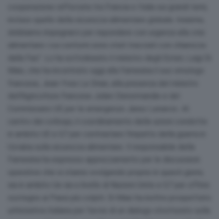
cooperazione rafforzata tra Francia e Italia sui grandi temi,
incluso quello della sicurezza alimentare globale. Insieme,
dobbiamo impegnarci per rispondere con urgenza alla crisi
alimentare i cui contorni sono stati tracciati con chiarezza
dalla Fao”. Lo ha sottolineato il ministro degli Esteri, Luigi Di
Maio, che ha incontrato oggi alla Farnesina il suo omologo
francese, Jean-Yves Le Drian, alla presenza del ministro
dell’Agricoltura francese Julien Denormandie e del
Commissario UE per le emergenze Janez Lenarcic. Al
centro dei colloqui, il coordinamento delle azioni condotte
in ambito UE e G7 per contrastare l’impatto della guerra in
Ucraina sulla sicurezza alimentare. Il responsabile della
Farnesina ha espresso apprezzamento per le discussioni
operative che si stanno svolgendo proprio in questi giorni,
sia in ambito Ue sia a livello di Nazioni Unite e G7 per offrire
sostegno ai Paesi più colpiti. Di Maio ha inoltre prospettato
un’iniziativa italiana per l’avvio di un dialogo strutturato sulla