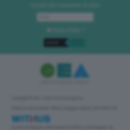
Iscriviti alla newsletter di GEA
Privacy Policy
. *
Copyright © GEA - Green Economy Agency
Direttore responsabile: Vittorio Oreggia | Editore: WITHUB S.P.A.
Iscritta nel Registro delle Imprese di Milano | Sede legale: Via