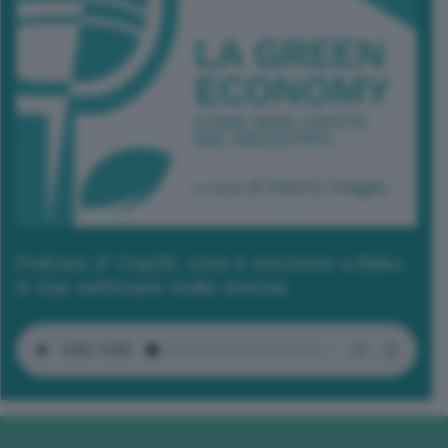
Podcast 2/ Cop29, cosa è successo a Baku
in due settimane molto intense