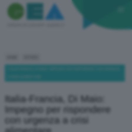
HOME
ESTERO
ITALIA-FRANCIA, DI MAIO: IMPEGNO PER RISPONDERE CON URGENZA
A CRISI ALIMENTARE
Italia-Francia, Di Maio:
Impegno per rispondere
con urgenza a crisi
alimentare