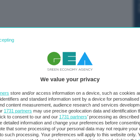
er Giorgia Meloni ha avuto un incontro bilaterale con il
cepting
e libico, Abdulhameed Mohamed Dabaiba.
ti di una cooperazione bilaterale in continua crescita.
i due leader hanno affrontato il tema della gestione dei
We value your privacy
ni ha sottolineato la necessità di intensificare gli
 e, al contempo, di rafforzare la cooperazione con le
tners
store and/or access information on a device, such as cookies 
 Processo di Roma e del Trans-Mediterranean Migration
identifiers and standard information sent by a device for personalised
ione d’incontro, unanime è stata anche la volontà di
 and content measurement, audience research and services developm
ur
1731 partners
may use precise geolocation data and identification 
i egualitari con le Nazioni africane nella cornice dei
ick to consent to our and our
1731 partners
’ processing as described 
Africa.
detailed information and change your preferences before consenting
te that some processing of your personal data may not require your 
t to such processing. Your preferences will apply to this website only