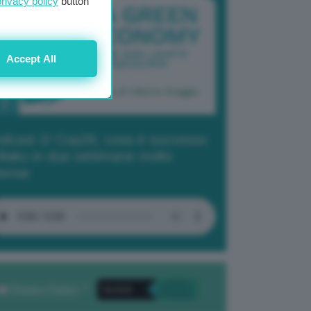
privacy policy
button
Accept All
dcast 2/ Cop29, cosa è successo
Baku in due settimane molto
tense
Privacy Policy
. *