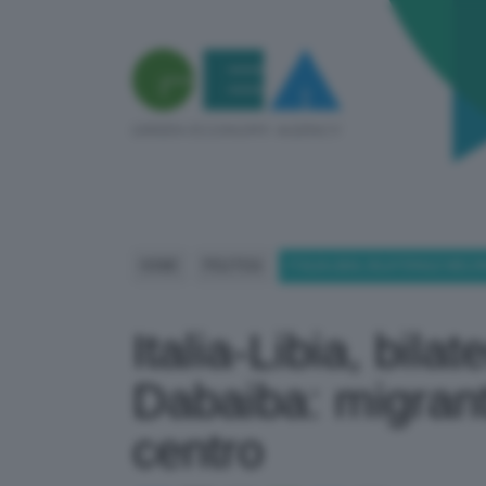
HOME
POLITICA
ITALIA-LIBIA, BILATERALE MEL
Italia-Libia, bila
Dabaiba: migrant
centro