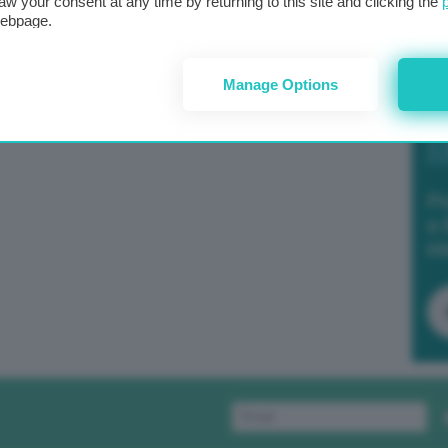
aw your consent at any time by returning to this site and clicking the
webpage.
Manage Options
Po
a 
in