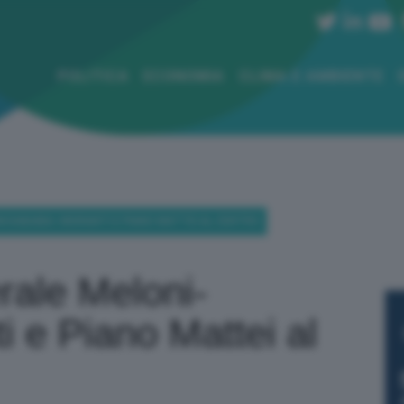
POLITICA
ECONOMIA
CLIMA E AMBIENTE
ONI-DABAIBA: MIGRANTI E PIANO MATTEI AL CENTRO
terale Meloni-
i e Piano Mattei al