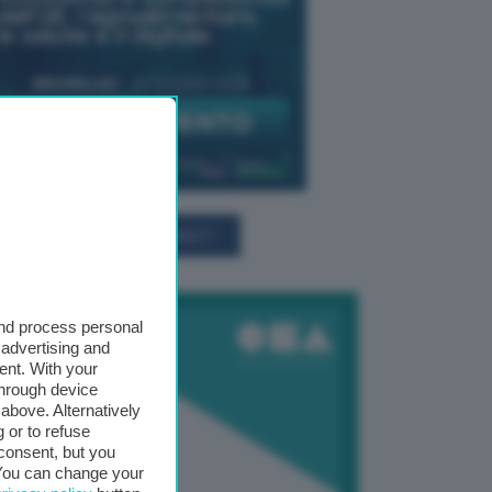
TUTTI GLI EVENTI CONNACT
and process personal
 advertising and
ent. With your
through device
above. Alternatively
 or to refuse
consent, but you
. You can change your