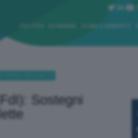
POLITICA
ECONOMIA
CLIMA E AMBIENTE
EGNI CONTRO IL CARO BOLLETTE
(FdI): Sostegni
lette