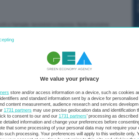
volti a famiglie, lavoratori e imprese. Nelle prossime
ento avrà il governo, anche attraverso le indicazioni
cepting
mento di economia e finanza. Tra gli obiettivi figurano
per quanto riguarda il caro bollette e anche la sanità ha
i contratti”. Lo dice Tommaso Foti, capogruppo di
 Il Corriere della Sera. “Ancora è prematuro dettagliare dei
astare la perdita di potere di acquisto dovranno essere
We value your privacy
re nel solco di quanto già fatto, per esempio, con la
inata all’acquisto di generi alimentari e già consegnata
tners
store and/or access information on a device, such as cookies 
ire l’operazione per il paniere di prodotti anti inflazione
identifiers and standard information sent by a device for personalised
 and content measurement, audience research and services developm
ur
1731 partners
may use precise geolocation data and identification 
ick to consent to our and our
1731 partners
’ processing as described 
detailed information and change your preferences before consenting
te that some processing of your personal data may not require your 
t to such processing. Your preferences will apply to this website only