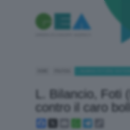
HOME
POLITICA
L. BILANCIO, FOTI (FDI): SOST
L. Bilancio, Foti 
contro il caro bol
Facebook
X
Email
WhatsApp
Telegram
Copy