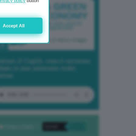
privacy policy
button
Accept All
dcast 2/ Cop29, cosa è successo
Baku in due settimane molto
tense
Privacy Policy
. *