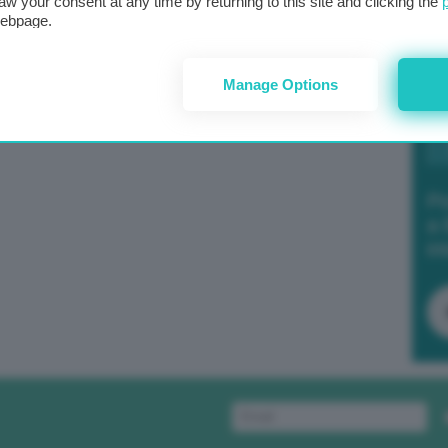
aw your consent at any time by returning to this site and clicking the
webpage.
Manage Options
Po
a 
in