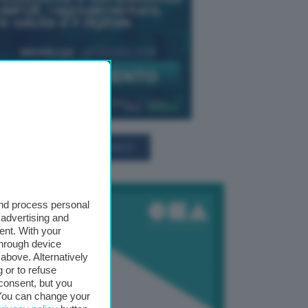
TUTTI GLI EVENTI CONNACT
and process personal
 advertising and
ent. With your
through device
above. Alternatively
 or to refuse
consent, but you
. You can change your