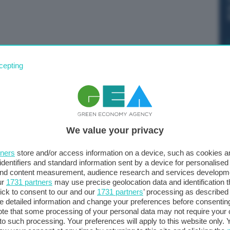
ciosi – aggiunge Salvini – in un anno abbiamo sbloccato
cepting
do da anni. Il Ponte porterà almeno 30.000 posti di
da oltre 18 miliardi di euro come illustrato anche da uno
inuzione di milioni di tonnellate di Co2. Aver fatto
oddisfazioni più grandi di quest’anno, insieme ai due
We value your privacy
iare la burocrazia e velocizzare i lavori, e quello per la
tners
store and/or access information on a device, such as cookies 
identifiers and standard information sent by a device for personalised
 and content measurement, audience research and services developm
ur
1731 partners
may use precise geolocation data and identification 
ick to consent to our and our
1731 partners
’ processing as described 
detailed information and change your preferences before consenting
te that some processing of your personal data may not require your 
t to such processing. Your preferences will apply to this website only