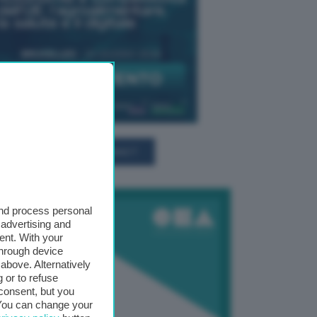
TUTTI GLI EVENTI CONNACT
and process personal
 advertising and
ent. With your
through device
above. Alternatively
 or to refuse
consent, but you
. You can change your