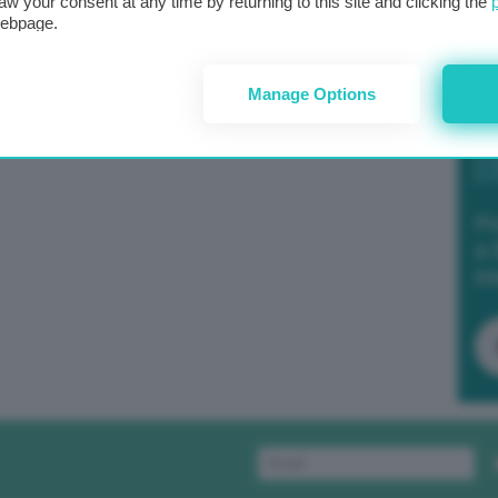
aw your consent at any time by returning to this site and clicking the
webpage.
Manage Options
Po
a 
in