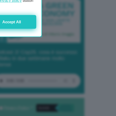
privacy policy
button
Accept All
dcast 2/ Cop29, cosa è successo
Baku in due settimane molto
tense
Privacy Policy
. *