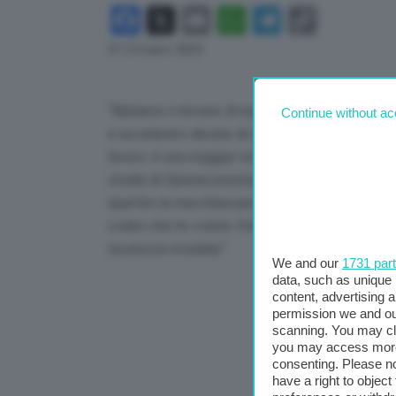
Facebook
X
Email
WhatsApp
Telegram
Copy
Link
31 Ottobre 2023
“Abbiamo il dovere di essere pragmatici e fidu
Continue without ac
e accelerato decine di cantieri fermi o in ritar
lavoro, è una maggior ricchezza per le famiglie 
studio di Openeconomics. Con una massiccia dim
ripartire la macchina per il Ponte è una delle s
codici che ho voluto fortemente: quello per tagl
sicurezza stradale”.
We and our
1731 par
data, such as unique 
content, advertising
permission we and o
scanning. You may cl
you may access more 
consenting. Please no
have a right to objec