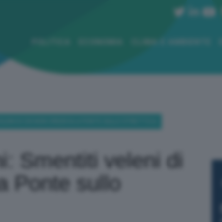
POLITICA
ECONOMIA
CLIMA E AMBIENTE
 VELENI DI CHI NON CREDEVA A PONTE SULLO STRETTO-2-
i: Smentiti veleni di
a Ponte sullo