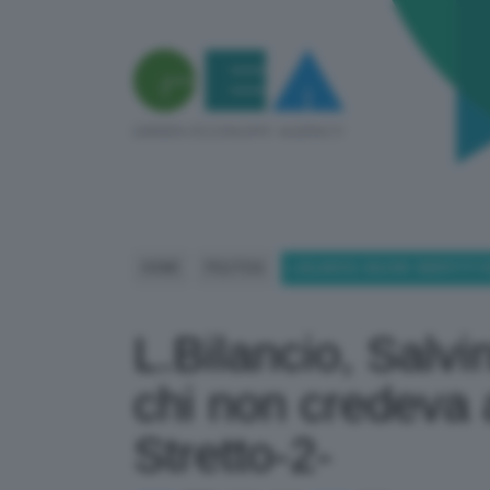
HOME
POLITICA
L.BILANCIO, SALVINI: SMENTITI
L.Bilancio, Salvin
chi non credeva 
Stretto-2-