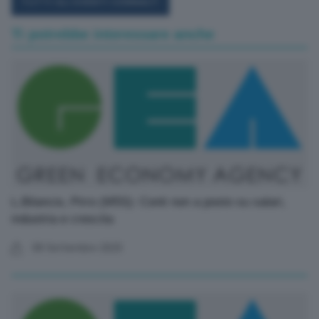
TUTTI GLI EVENTI CONNACT
Ti potrebbe interessare anche
L.Bilancio, Pirro (M5S): Conti non a posto su salari,
industria e crescita
08 Settembre 2025