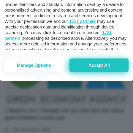
unique identifiers and standard information sent by a device for
personalised advertising and content, advertising and content
L.Bilancio, Pirro (M5S): Conti non a posto su salari,
measurement, audience research and services development.
industria e crescita-2-
With your permission we and our
1731 partners
may use
precise geolocation data and identification through device
scanning. You may click to consent to our and our
1731
08 Settembre 2025
partners
’ processing as described above. Alternatively you may
access more detailed information and change your preferences
before consenting or to refuse consenting. Please note that
some processing of your personal data may not require your
consent, but you have a right to object to such processing. Your
Manage Options
Accept All
preferences will apply to this website only. You can change
your preferences or withdraw your consent at any time by
returning to this site and clicking the
privacy policy
button at the
bottom of the webpage.
L.Bilancio, Avs: Giorgetti non sa come dire che nuova
guerra fredda ci costa cara
08 Settembre 2025