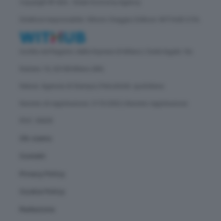
Copyright © GEA - Green Economy Agency
Direttore responsabile: Vittorio Oreggia | Editore: WITHUB S.P.A.
Iscritta nel Registro delle Imprese di Milano | Sede legale: Via
Rubens 19, 20158 Milano (MI)
Natura: Agenzia di Stampa | Periodicità: quotidiana
Numero di registrazione: 2172/2022 | Numero registrazione
ROC: 30628
Chi siamo
Contatti
Privacy Policy
Cookie Policy
Redazione