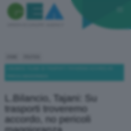
HOME
POLITICA
L.BILANCIO, TAJANI: SU TRASPORTI TROVEREMO ACCORDO, NO
PERICOLI MAGGIORANZA
L.Bilancio, Tajani: Su
trasporti troveremo
accordo, no pericoli
maggioranza