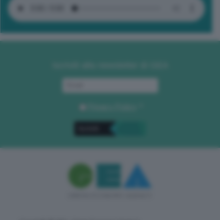
Iscriviti alla newsletter di GEA
Privacy Policy
. *