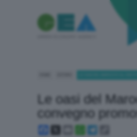
HOME
ESTERO
LE OASI DEL MAROCCO AL CENT
Le oasi del Maro
convegno promos
Facebook
X
Email
WhatsApp
Telegram
Copy