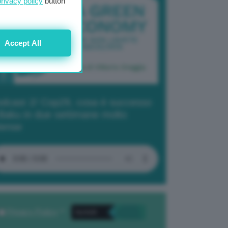
privacy policy
button
Accept All
dcast 2/ Cop29, cosa è successo
Baku in due settimane molto
tense
Privacy Policy
. *