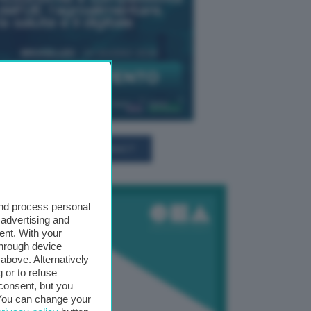
TUTTI GLI EVENTI CONNACT
and process personal
 advertising and
ent. With your
through device
above. Alternatively
 or to refuse
consent, but you
. You can change your