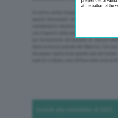
preferences or withdr
at the bottom of the 
Al centro, anche l’impegno nel portare avanti il
queste “innovazioni” sono il frutto del sapere e
cambiamento climatico adattando al contesto ge
con il rispetto della natura, attraverso tecnic
per l’ecosistema. Ad esempio, le oasi pre-sahari
della ricchezza naturale del Marocco. Con una su
del paese, ospita la più grande oasi del mondo. Q
wadi Ziz e Ghéris, sono diffuse nelle città di Er
Iscriviti alla newsletter di GEA