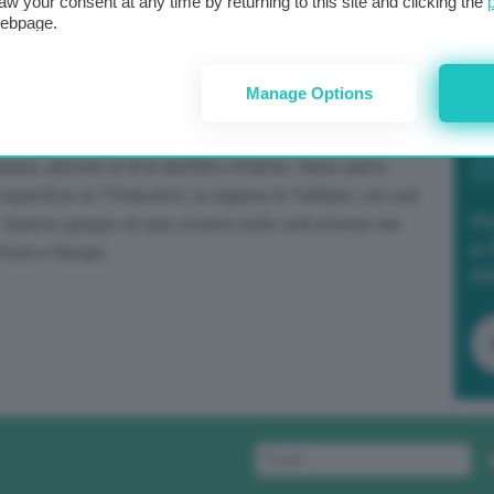
aw your consent at any time by returning to this site and clicking the
webpage.
 dibattito sulle tecnologie idrauliche ancestrali (AHT):
 delle tradizioni delle comunità locali che affrontano il
Manage Options
ografico territoriale le tecniche ancestrali idrauliche
he che non richiedono tecnologie invasive e impattanti
ane, ubicate al di là dell’Alto Atlante, fanno parte
perficie di 77mila km2, la regione di Tafilalet, nel sud
Po
uesto gruppo di oasi, situate nelle valli inferiori dei
a 
foud e Rissani.
in