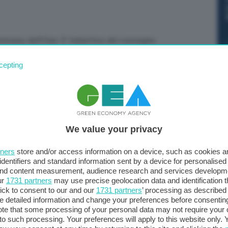
comuseo dell’Oasi. E’ l’obiettivo del convegno
ile e allo sviluppo economico che le oasi possono
cepting
Errachidia, in Marocco. L’incontro internazionale, che
rie istituzioni internazionali, rappresenta il risultato
la pour l’Environnement et le Patrimoine (Aofep) e
 un ‘ecomuseo delle oasi’ è promossa da sempre
diale dei Musei dell’Acqua, con l’obiettivo
We value your privacy
le oasi e promuovere le tradizioni locali delle popolazioni
tners
store and/or access information on a device, such as cookies 
identifiers and standard information sent by a device for personalised
 and content measurement, audience research and services developm
ur
1731 partners
may use precise geolocation data and identification 
ick to consent to our and our
1731 partners
’ processing as described 
 Rete Globale dei Musei dell’Acqua dell’Unesco, con il
detailed information and change your preferences before consenting
te that some processing of your personal data may not require your 
‘Mohammed VI’ e l’Organizzazione Géoressources-
t to such processing. Your preferences will apply to this website only
asien (Ggpgo).