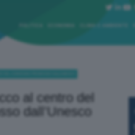
POLITICA
ECONOMIA
CLIMA E AMBIENTE
RO DEL CONVEGNO PROMOSSO DALL’UNESCO
cco al centro del
so dall’Unesco