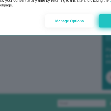
aw your consent at any time by returning to this site and clicking the
webpage.
Manage Options
Po
a 
in