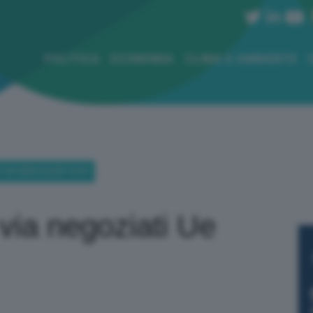
POLITICA
ECONOMIA
CLIMA E AMBIENTE
I UE MERCOLEDÌ 19/07
 via negoziati Ue