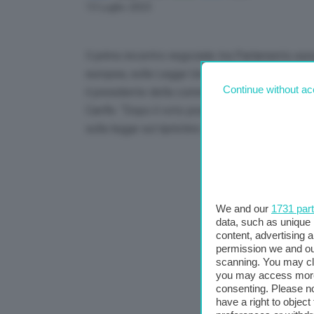
Link
13 Luglio 2023
Il primo incontro negoziale tra Parlamento eu
europea, sulla Legge Ue sul ripristino della nat
Continue without ac
il presidente della commissione Ambiente (Env
Canfin. “Dopo il voto positivo in plenaria di ieri
sulla legge sul ripristino della natura”, scrive.
We and our
1731 par
data, such as unique 
content, advertising
permission we and o
scanning. You may cl
you may access more 
consenting. Please no
have a right to objec