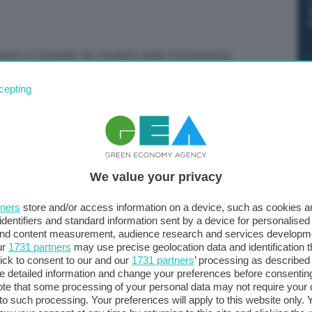
ropeo e Consiglio Ue, mediato dalla Commissione
ura si terrà mercoledì 19 luglio. Lo conferma in un tweet
cepting
i) del Parlamento europeo, l’eurodeputato Pascal
, partiranno mercoledì prossimo i negoziati per il trilogo
We value your privacy
tners
store and/or access information on a device, such as cookies 
identifiers and standard information sent by a device for personalised
 and content measurement, audience research and services developm
ur
1731 partners
may use precise geolocation data and identification 
ick to consent to our and our
1731 partners
’ processing as described 
detailed information and change your preferences before consenting
te that some processing of your personal data may not require your 
t to such processing. Your preferences will apply to this website only