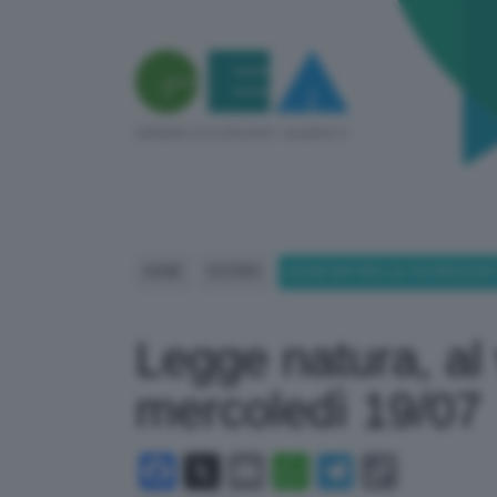
HOME
ESTERO
LEGGE NATURA, AL VIA NEGOZIAT
Legge natura, al
mercoledì 19/07
Facebook
X
Email
WhatsApp
Telegram
Copy