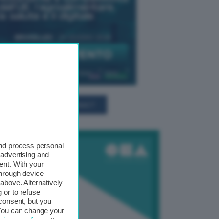
TUTTI GLI EVENTI CONNACT
and process personal
 advertising and
ent. With your
through device
above. Alternatively
 or to refuse
consent, but you
. You can change your