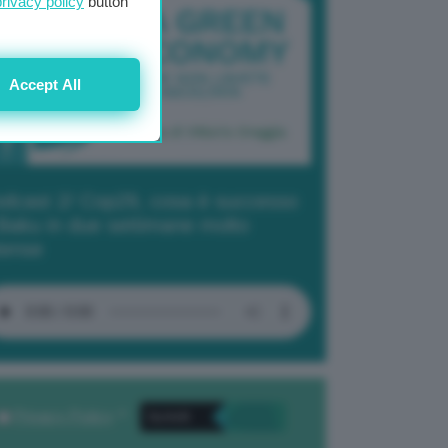
privacy policy
button
Accept All
dcast 2/ Cop29, cosa è successo
Baku in due settimane molto
tense
Privacy Policy
. *