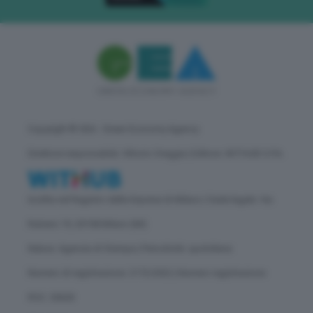
Copyright © GEA - Green Economy Agency
Direttore responsabile: Vittorio Oreggia | Editore: WITHUB S.P.A.
Iscritta nel Registro delle Imprese di Milano | Sede legale: Via
Rubens 19, 20158 Milano (MI)
Natura: Agenzia di Stampa | Periodicità: quotidiana
Numero di registrazione: 2172/2022 | Numero registrazione
ROC: 30628