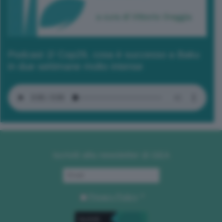
Podcast 2/ Cop29, cosa è successo a Baku
in due settimane molto intense
Iscriviti alla newsletter di GEA
Privacy Policy
. *