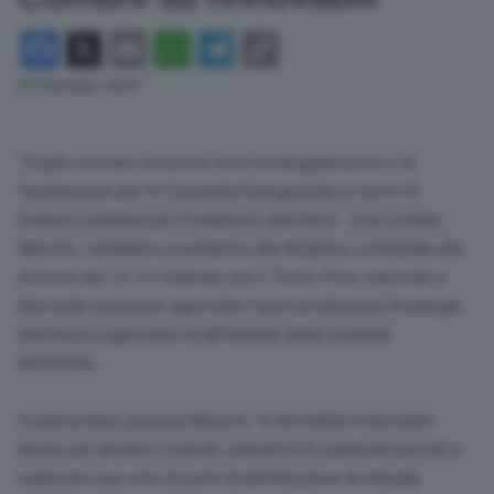
Facebook
X
Email
WhatsApp
Telegram
Copy
Link
27 Gennaio 2023
“Voglio attivare un’azione di accompagnamento e di
facilitazione per le Comunità Energetiche e centri di
ricarica condivisi per il trasporto elettrico”. Così Letizia
Moratti, candidato presidente alla Regione Lombardia alle
elezioni del 12-13 febbraio per il Terzo Polo, risponde a
Gea sulle azioni per agevolare l’auto produzione di energia
elettrica e agevolare la diffusione delle ricariche
elettriche.
In particolare, precisa Moratti, “si dovrebbe intervenire
anche per aiutare i comuni, soprattutto quelli più piccoli, a
realizzare una rete di punti di distribuzione di energia