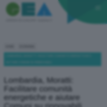
HOME
ECONOMIA
LOMBARDIA, MORATTI: FACILITARE COMUNITÀ ENERGETICHE E
AIUTARE COMUNI SU RINNOVABILI
Lombardia, Moratti:
Facilitare comunità
energetiche e aiutare
Comuni su rinnovabili