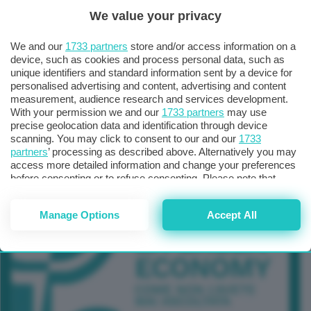
We value your privacy
TUTTI GLI EVENTI CONNACT
We and our
1733 partners
store and/or access information on a
device, such as cookies and process personal data, such as
unique identifiers and standard information sent by a device for
personalised advertising and content, advertising and content
measurement, audience research and services development.
With your permission we and our
1733 partners
may use
precise geolocation data and identification through device
scanning. You may click to consent to our and our
1733
partners
’ processing as described above. Alternatively you may
access more detailed information and change your preferences
before consenting or to refuse consenting. Please note that
some processing of your personal data may not require your
consent, but you have a right to object to such processing. Your
Manage Options
Accept All
preferences will apply to this website only. You can change
your preferences or withdraw your consent at any time by
returning to this site and clicking the
privacy policy
button at the
bottom of the webpage.