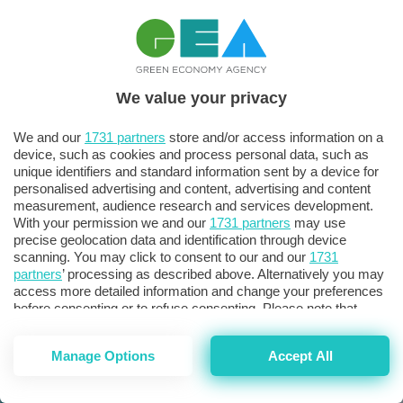
We value your privacy
We and our
1731 partners
store and/or access information on a
device, such as cookies and process personal data, such as
unique identifiers and standard information sent by a device for
personalised advertising and content, advertising and content
TUTTI GLI EVENTI CONNACT
measurement, audience research and services development.
With your permission we and our
1731 partners
may use
precise geolocation data and identification through device
scanning. You may click to consent to our and our
1731
partners
’ processing as described above. Alternatively you may
access more detailed information and change your preferences
before consenting or to refuse consenting. Please note that
some processing of your personal data may not require your
consent, but you have a right to object to such processing. Your
Manage Options
Accept All
preferences will apply to this website only. You can change
your preferences or withdraw your consent at any time by
returning to this site and clicking the
privacy policy
button at the