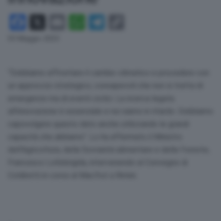
Facebook
X
Email
WhatsApp
Telegram
Copy
Link
03 Maggio 2023
“Dobbiamo affrontare il cambio climatico e procedere con
un approccio strategico, consapevoli che non si tratta di
emergenze ma di eventi ciclici. La ricerca legata
all’innovazione è essenziale e noi siamo in ritardo. Dobbiamo
capovolgere questo dato anche utilizzando le grandi
capacità che abbiamo”. Lo ha affermato il Ministro
dell’Agricoltura, della Sovranità alimentare e delle Foreste,
Francesco Lollobrigida, intervenendo al Convegno di
Coldiretti in corso al Macfrut a Rimini.