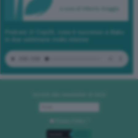
Podcast 2/ Cop29, cosa è successo a Baku
in due settimane molto intense
Iscriviti alla newsletter di GEA
Privacy Policy
. *