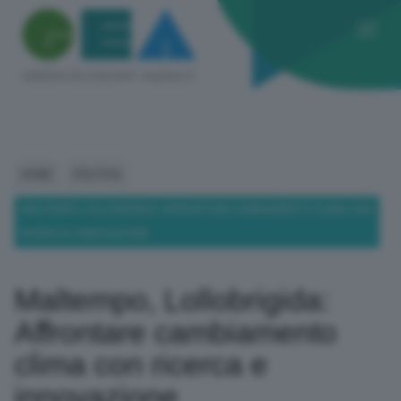
HOME
POLITICA
MALTEMPO, LOLLOBRIGIDA: AFFRONTARE CAMBIAMENTO CLIMA CON
RICERCA E INNOVAZIONE
Maltempo, Lollobrigida:
Affrontare cambiamento
clima con ricerca e
innovazione