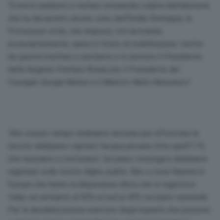
“A breve andremo a visitare un’azienda colpita dall’alluvione
che ha devastato alcune zone dell’Emilia-Romagna, la
Protezione civile, che ringrazio, sta lavorando
incessantemente, siamo in Stato di mobilitazione. Inoltre
da questa mattina ci sentiamo e si sentono il Presidente
della Regione Stefano Bonaccini, il Presidente del
Consiglio Giorgia Meloni e il Ministro Nello Musumeci”.
“Allo stesso tempo dobbiamo lavorare per affrontare la
siccità: dobbiamo captare l’acqua piovana oltre quell’11%
che riusciamo a trattenere. Sul piano strategico dobbiamo
ragionare sulle nostre dighe, pulirle. Non ci sono Nazioni in
Europa che hanno la dispersione idrica che si registra in
Italia: noi arriviamo al 50% al sud al 40% sul piano nazionale.
Per la desalinizzazione esistono degli impianti che possono