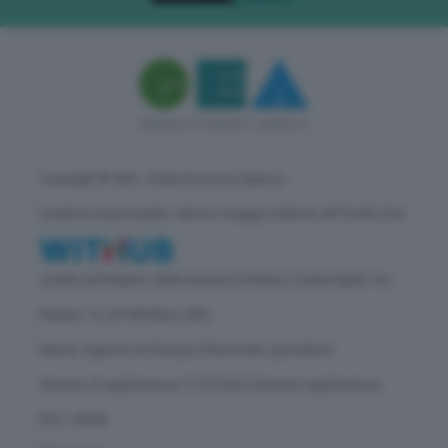
Copyright © GEA - Green Economy Agency
Direttore responsabile: Vittorio Oreggia | Editore: WITHUB S.P.A.
Iscritta nel Registro delle Imprese di Milano | Sede legale: Via
Rubens 19, 20158 Milano (MI)
Natura: Agenzia di Stampa | Periodicità: quotidiana
Numero di registrazione: 2172/2022 | Numero registrazione
ROC: 30628