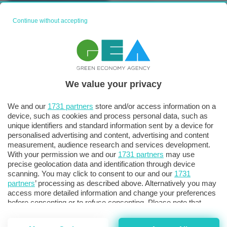
Continue without accepting
We value your privacy
We and our
1731 partners
store and/or access information on a
device, such as cookies and process personal data, such as
unique identifiers and standard information sent by a device for
personalised advertising and content, advertising and content
measurement, audience research and services development.
With your permission we and our
1731 partners
may use
precise geolocation data and identification through device
TUTTI GLI EVENTI CONNACT
scanning. You may click to consent to our and our
1731
partners
’ processing as described above. Alternatively you may
access more detailed information and change your preferences
before consenting or to refuse consenting. Please note that
some processing of your personal data may not require your
consent, but you have a right to object to such processing. Your