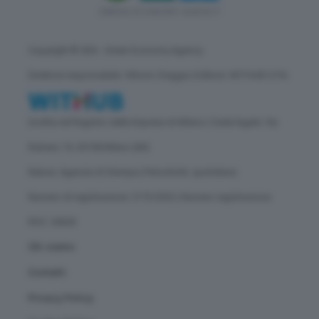
Copyright © GEA - Green Economy Agency
Direttore responsabile: Vittorio Oreggia | Editore: WITHUB S.P.A.
Iscritta nel Registro delle Imprese di Milano | Sede legale: Via
Rubens 19, 20158 Milano (MI)
Natura: Agenzia di Stampa | Periodicità: quotidiana
Numero di registrazione: 2172/2022 | Numero registrazione
ROC: 30628
Chi siamo
Contatti
Privacy Policy