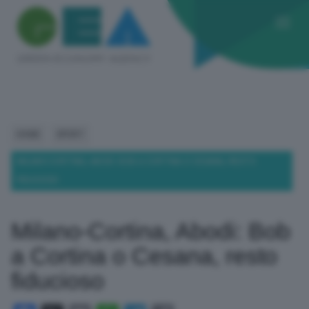
HOME
SPORT
MILANO-CORTINA, ABODI: BOB A CORTINA O CESANA, RESTO
FIDUCIOSO
Milano-Cortina, Abodi: Bob
a Cortina o Cesana, resto
fiducioso