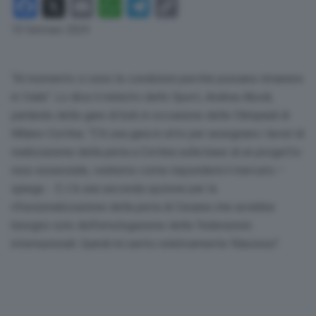
Facebook
X
Email
WhatsApp
Telegram
Copy
Link
10 Gennaio 2024
“Al momento ci sono le condizioni perché possano rimanere
in Italia”. Lo dice il ministro dello Sport, Andrea Abodi,
parlando delle gare di bob in occasione delle Olimpiadi di
Milano-Cortina. “C’è una gara in atto per assegnare i lavori di
realizzazione della pista a Cortina sulla base di un progetto
reso essenziale, vedremo come risponderà il mercato –
spiega -. E c’è una seconda opzione per la
rifunzionalizzazione della pista di Cesana che avrebbe
bisogno solo dell’omologazione delle federazioni
internazionali. Quindi mi sento relativamente fiducioso”.