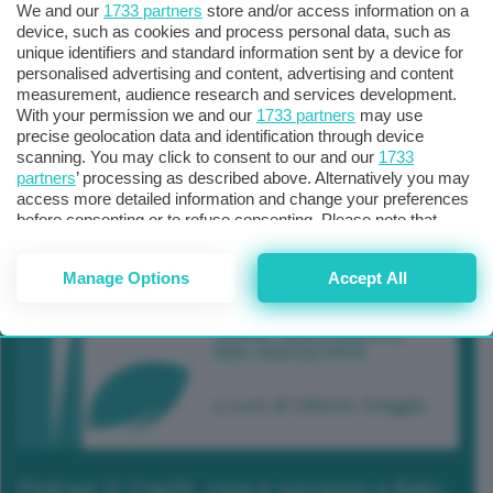
We and our
1733 partners
store and/or access information on a
device, such as cookies and process personal data, such as
unique identifiers and standard information sent by a device for
personalised advertising and content, advertising and content
measurement, audience research and services development.
With your permission we and our
1733 partners
may use
precise geolocation data and identification through device
scanning. You may click to consent to our and our
1733
partners
’ processing as described above. Alternatively you may
access more detailed information and change your preferences
before consenting or to refuse consenting. Please note that
some processing of your personal data may not require your
consent, but you have a right to object to such processing. Your
Manage Options
Accept All
preferences will apply to this website only. You can change
your preferences or withdraw your consent at any time by
returning to this site and clicking the
privacy policy
button at the
bottom of the webpage.
Podcast 2/ Cop29, cosa è successo a Baku