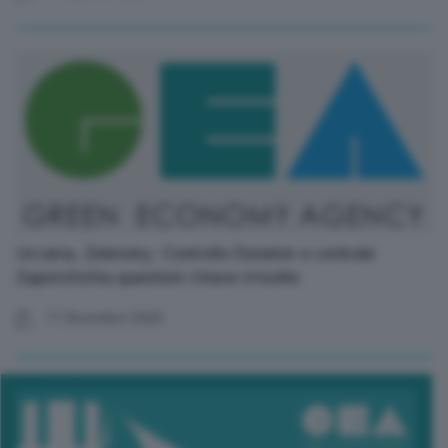
Ucraina, Zelensky: Controllo Donetsk e centrale
Zaporizhzhia questioni chiave irrisolte
11 Dicembre 2025