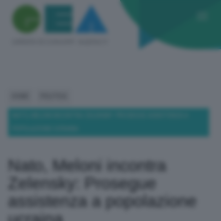
HOME
POLITICA
NATO, MELONI INCONTRA ZELENSKY: PROSEGUE ASSISTENZA A
POPOLAZIONE UCRAINA
Nato, Meloni incontra
Zelensky: Prosegue
assistenza a popolazione
ucraina