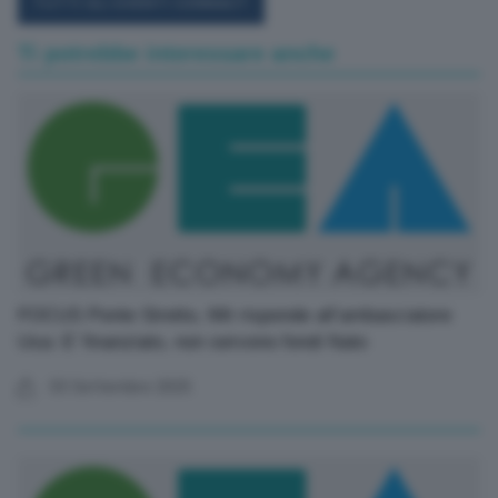
TUTTI GLI EVENTI CONNACT
Ti potrebbe interessare anche
FOCUS Ponte Stretto, Mit risponde all’ambasciatore
Usa: E’ finanziato, non servono fondi Nato
03 Settembre 2025