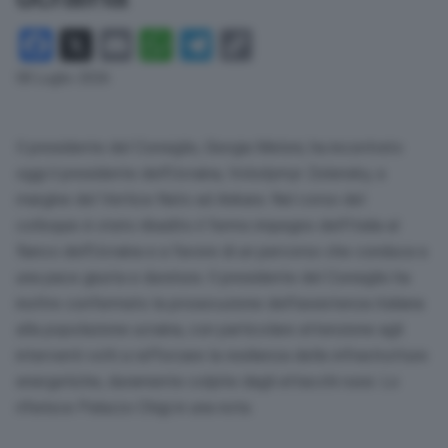
Facebook
X
Email
WhatsApp
Telegram
Copy
Link
08 Luglio 2026
Il presidente del Consiglio, Giorgia Meloni, ha incontrato
oggi il presidente dell’Ucraina, Volodymyr Zelensky, a
margine del Vertice Nato ad Ankara. Nel corso del
colloquio è stato ribadito il fermo impegno dell’Italia al
fianco dell’Ucraina e a favore di un percorso che conduca a
una pace giusta e duratura. Il presidente del Consiglio ha
inoltre confermato la prosecuzione dell’assistenza italiana
alla popolazione ucraina, con particolare attenzione agli
interventi volti a rafforzare la resilienza delle infrastrutture
energetiche, duramente colpite dagli attacchi russi. Lo
riferisce Palazzo Chigi in una nota.