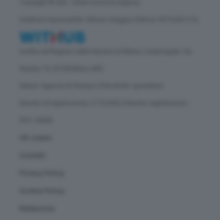
Copyright © GEA - Green Economy Agency
Direttore responsabile: Vittorio Oreggia | Editore: WITHUB S.P.A.
Iscritta nel Registro delle Imprese di Milano | Sede legale: Via
Rubens 19, 20158 Milano (MI)
Natura: Agenzia di Stampa | Periodicità: quotidiana
Numero di registrazione: 2172/2022 | Numero registrazione
ROC: 30628
Chi siamo
Contatti
Privacy Policy
Cookie Policy
Redazione