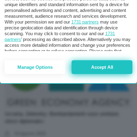
unique identifiers and standard information sent by a device for
personalised advertising and content, advertising and content
***Ucraina, Zelensky: Bombardamenti russi umiliano
measurement, audience research and services development.
sforzi diplomatici***
With your permission we and our
1731 partners
may use
precise geolocation data and identification through device
scanning. You may click to consent to our and our
1731
18 Agosto 2025
partners
’ processing as described above. Alternatively you may
access more detailed information and change your preferences
before consenting or to refuse consenting. Please note that
some processing of your personal data may not require your
consent, but you have a right to object to such processing. Your
Manage Options
Accept All
preferences will apply to this website only. You can change
your preferences or withdraw your consent at any time by
returning to this site and clicking the
privacy policy
button at the
bottom of the webpage.
Ucraina, Zelensky: Bombardamenti russi umiliano
sforzi diplomatici
18 Agosto 2025