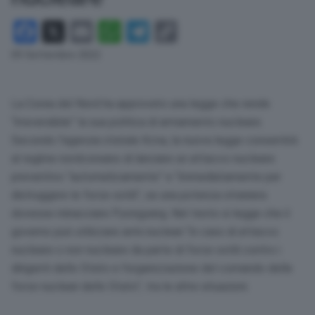
Facebook
X
Email
WhatsApp
Telegram
Copy
Link
09 Settembre 2022
La Corea del Nord ha approvato una legge che rende
“irreversibile” la sua politica di armamento nucleare.
Secondo l’agenzia statale Kcna, la nuova legge consentirà
al regime nordcoreano di lanciare un attacco nucleare
preventivo “automaticamente” e “immediatamente per
distruggere le forze ostili”, se una potenza straniera
dovesse minacciare Pyongyang. Nel testo si legge che il
governo può utilizzare armi nucleari “in caso di attacco
nucleare o non nucleare da parte di forze ostili contro i
dirigenti dello Stato e l’organizzazione del comando delle
forze nucleari dello Stato”, tra le altre situazioni.