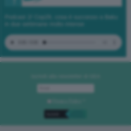
Podcast 2/ Cop29, cosa è successo a Baku
in due settimane molto intense
Iscriviti alla newsletter di GEA
Privacy Policy
. *