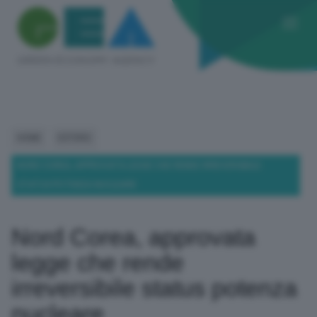
HOME
ESTERO
NORD COREA, APPROVATA LEGGE CHE RENDE IRREVERSIBILE
STATUS POTENZA NUCLEARE
Nord Corea, approvata
legge che rende
irreversibile status potenza
nucleare