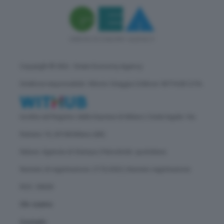
Copyright © GEA - Green Economy Agency
Direttore responsabile: Vittorio Oreggia | Editore: WITHUB S.P.A.
Iscritta nel Registro delle Imprese di Milano | Sede legale: Via
Rubens 19, 20158 Milano (MI)
Natura: Agenzia di Stampa | Periodicità: quotidiana
Numero di registrazione: 2172/2022 | Numero registrazione
ROC: 30628
Chi siamo
Contatti