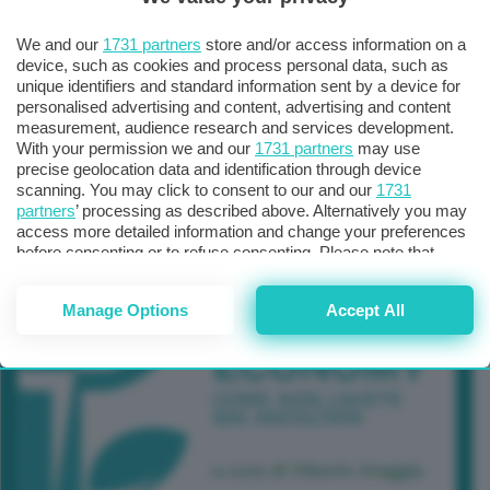
TUTTI GLI EVENTI CONNACT
We and our
1731 partners
store and/or access information on a
device, such as cookies and process personal data, such as
unique identifiers and standard information sent by a device for
personalised advertising and content, advertising and content
measurement, audience research and services development.
With your permission we and our
1731 partners
may use
precise geolocation data and identification through device
scanning. You may click to consent to our and our
1731
partners
’ processing as described above. Alternatively you may
access more detailed information and change your preferences
before consenting or to refuse consenting. Please note that
some processing of your personal data may not require your
consent, but you have a right to object to such processing. Your
Manage Options
Accept All
preferences will apply to this website only. You can change
your preferences or withdraw your consent at any time by
returning to this site and clicking the
privacy policy
button at the
bottom of the webpage.