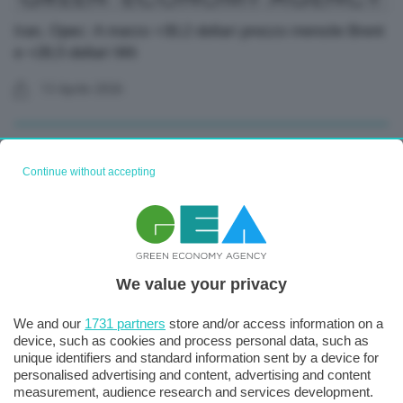
Iran, Opec: A marzo +30,2 dollari prezzo mensile Brent
e +26,5 dollari Wti
13 Aprile 2026
Continue without accepting
We value your privacy
We and our
1731 partners
store and/or access information on a
Clima, studio: Costo eventi estremi da 885 mld dollari
device, such as cookies and process personal data, such as
annui per grandi imprese da 2030-2-
unique identifiers and standard information sent by a device for
personalised advertising and content, advertising and content
12 Febbraio 2026
measurement, audience research and services development.