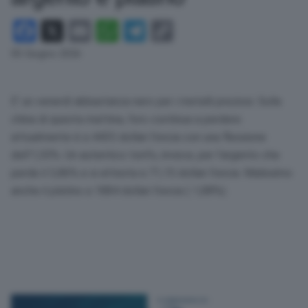
Facebook
X
Email
WhatsApp
Telegram
Copy
Link
05 Giugno 2026
E’ un venerdì abbastanza nero per i metalli preziosi. Sulla
china di questa mattina, l’oro continua a perdere:
attualmente è a 4435 dollari l’oncia con una flessione
dell’1,55%. Un autentico tonfo, invece, per l’argento che
perde il 3,86% e si attesta a 71,15 dollari l’oncia. Malissimo
anche il platino a 1884 dollari l’oncia (-1,88%).