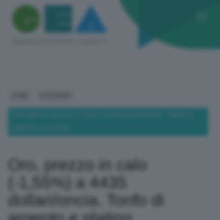
HOME
ECONOMIA
ORO, PREZZO IN CALO (-1,55%) A 4435 DOLLARI/ONCIA. TONFO DI
ARGENTO E PLATINO
Oro, prezzo in calo
(-1,55%) a 4435
dollari/oncia. Tonfo di
argento e platino