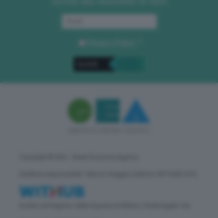
Iscriviti alla newsletter di GEA
Privacy Policy
. *
Copyright © GEA - Green Economy Agency
Direttore responsabile: Vittorio Oreggia | Editore: WITHUB S.P.A.
Iscritta nel Registro delle Imprese di Milano | Sede legale: Via