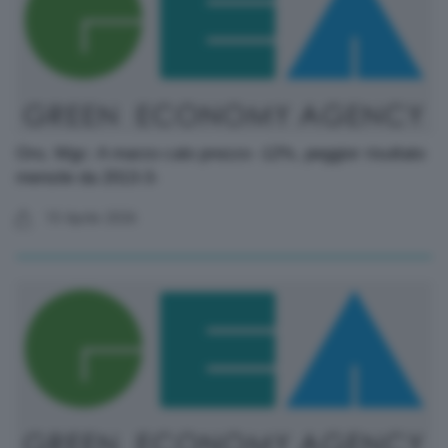
Oro, Wgc: A marzo calo prezzo -12%, peggior risultato
mensile da 2013-3-
10 Aprile 2026