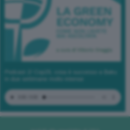
Podcast 2/ Cop29, cosa è successo a Baku
in due settimane molto intense