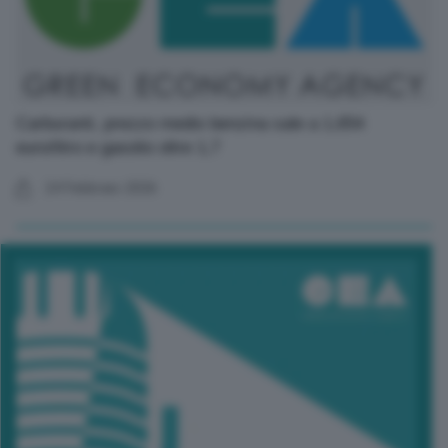
Carburanti, prezzo medio benzina sale a 1,654
euro/litro e gasolio oltre 1,7
24 Febbraio 2026