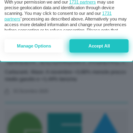
With your permission we and our
1731 partners
may use
precise geolocation data and identification through device
scanning. You may click to consent to our and our
1731
partners
’ processing as described above. Alternatively you may
access more detailed information and change your preferences
before consenting or to refuse consenting. Please note that
some processing of your personal data may not require your
consent, but you have a right to object to such processing. Your
Manage Options
Accept All
preferences will apply to this website only. You can change
your preferences or withdraw your consent at any time by
returning to this site and clicking the
privacy policy
button at the
bottom of the webpage.
Carburanti, Mase: A novembre +3,66% mensile prezzo
medio gasolio e +1,44% benzina
02 Dicembre 2025