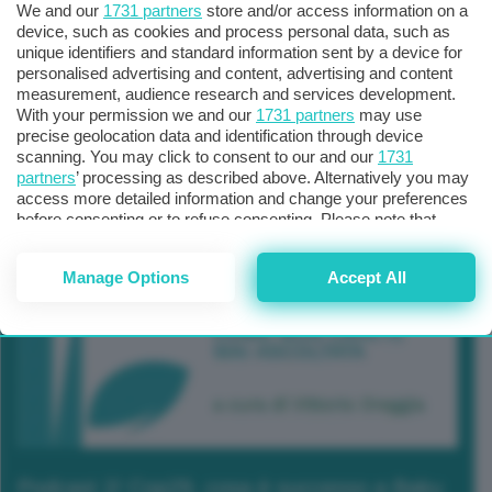
We and our
1731 partners
store and/or access information on a
device, such as cookies and process personal data, such as
unique identifiers and standard information sent by a device for
personalised advertising and content, advertising and content
measurement, audience research and services development.
With your permission we and our
1731 partners
may use
precise geolocation data and identification through device
scanning. You may click to consent to our and our
1731
partners
’ processing as described above. Alternatively you may
access more detailed information and change your preferences
before consenting or to refuse consenting. Please note that
some processing of your personal data may not require your
consent, but you have a right to object to such processing. Your
Manage Options
Accept All
preferences will apply to this website only. You can change
your preferences or withdraw your consent at any time by
returning to this site and clicking the
privacy policy
button at the
bottom of the webpage.
Podcast 2/ Cop29, cosa è successo a Baku