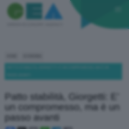
HOME
ECONOMIA
PATTO STABILITÀ, GIORGETTI: E’ UN COMPROMESSO, MA È UN
PASSO AVANTI
Patto stabilità, Giorgetti: E’
un compromesso, ma è un
passo avanti