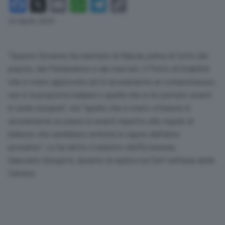
Facebook
X
Email
WhatsApp
Telegram
Copy
Link
24 Aprile 2024
“Questo Governo ha meritato la fiducia, prima di tutto del
popolo, del Parlamento e dei mercati. Il Patto di Stabilità
che è stato approvato ieri è sicuramente un compromesso,
non è la proposta italiana e quella che io ho portato avanti
in sede europea”, ma “quello che è stato ottenuto è
sicuramente un passo in avanti rispetto alle regole di
bilancio che sarebbero entrate in vigore dall’anno
prossimo”. Lo ha detto il ministro dell’Economia,
Giancarlo Giorgetti, durante la replica sul Def nell’aula della
Camera.