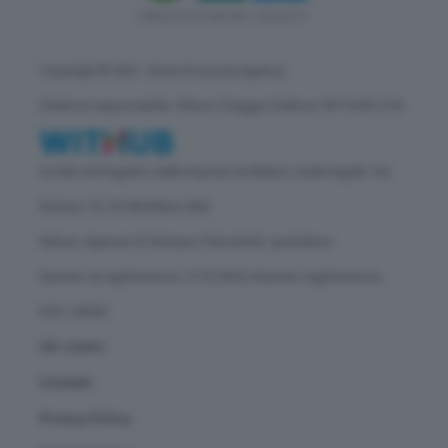
Copyright © GEA - Green Economy Agency
Direttore responsabile: Vittorio Oreggia | Editore: WITHUB S.P.A.
Iscritta nel Registro delle Imprese di Milano | Sede legale: Via
Rubens 19, 20158 Milano (MI)
Natura: Agenzia di Stampa | Periodicità: quotidiana
Numero di registrazione: 2172/2022 | Numero registrazione
ROC: 30628
Chi siamo
Contatti
Privacy Policy