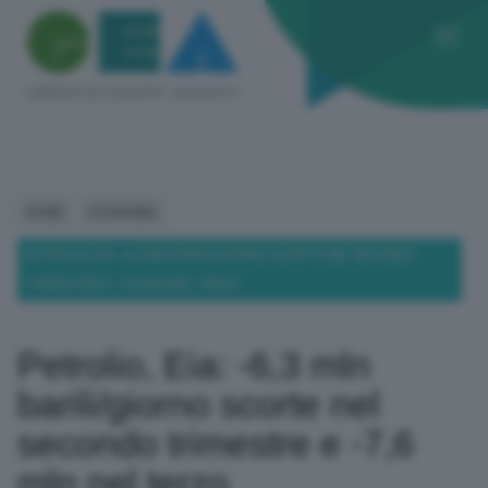
HOME
ECONOMIA
PETROLIO, EIA: -6,3 MLN BARILI/GIORNO SCORTE NEL SECONDO
TRIMESTRE E -7,6 MLN NEL TERZO
Petrolio, Eia: -6,3 mln
barili/giorno scorte nel
secondo trimestre e -7,6
mln nel terzo