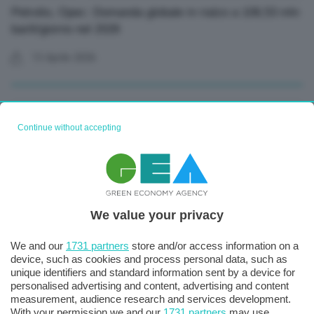
Petrolio, Opec: Domanda globale in rialzo a 106,53 mln
barili/giorno nel 2026
13 Aprile 2026
Continue without accepting
We value your privacy
Auto, Stellantis: +5% annuale immatricolazioni in Ue
We and our
1731 partners
store and/or access information on a
nel primo trimestre-2-
device, such as cookies and process personal data, such as
unique identifiers and standard information sent by a device for
personalised advertising and content, advertising and content
09 Aprile 2026
measurement, audience research and services development.
With your permission we and our
1731 partners
may use