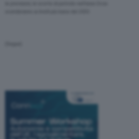
le previsioni, le scorte di petrolio nell’area Ocse
scenderanno ai livelli più bassi dal 2003.
(Segue)