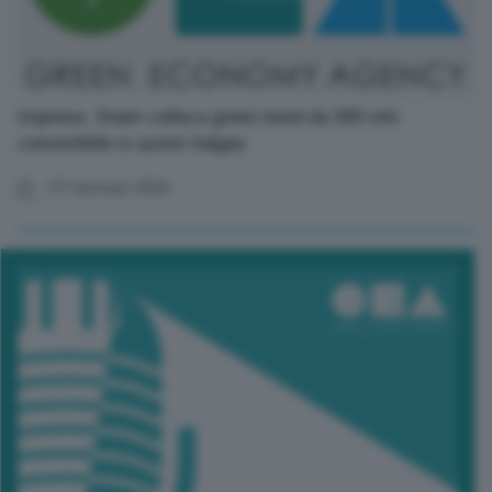
Imprese, Snam colloca green bond da 500 mln
convertibile in azioni Italgas
07 Gennaio 2026