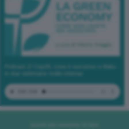
Podcast 2/ Cop29, cosa è successo a Baku
in due settimane molto intense
Iscriviti alla newsletter di GEA