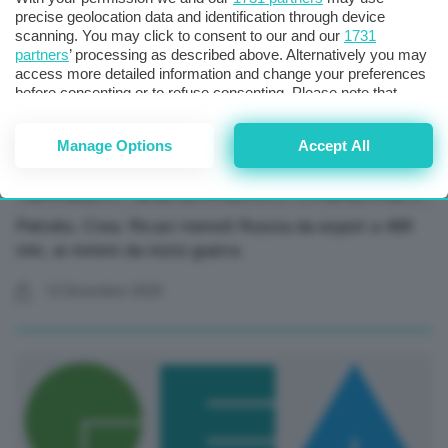
precise geolocation data and identification through device
scanning. You may click to consent to our and our
1731
partners
’ processing as described above. Alternatively you may
access more detailed information and change your preferences
before consenting or to refuse consenting. Please note that
some processing of your personal data may not require your
consent, but you have a right to object to such processing. Your
Manage Options
Accept All
preferences will apply to this website only. You can change
your preferences or withdraw your consent at any time by
returning to this site and clicking the
privacy policy
button at the
bottom of the webpage.
Petrolio, Crea: Ricavi mensili Russia da export a 489
mln, ai minimi da inizio guerra
12 Dicembre 2025