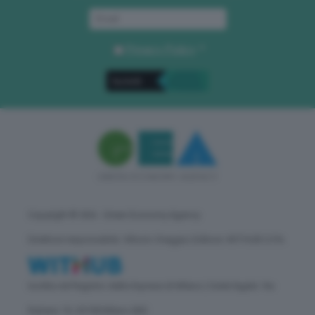
Privacy Policy
. *
Copyright © GEA - Green Economy Agency
Direttore responsabile: Vittorio Oreggia | Editore: WITHUB S.P.A.
Iscritta nel Registro delle Imprese di Milano | Sede legale: Via
Rubens 19, 20158 Milano (MI)