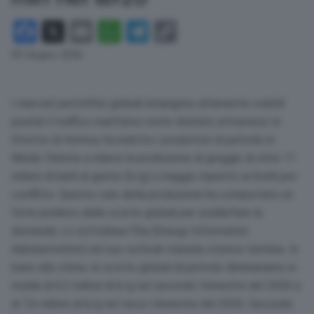
Facebook
X
Email
WhatsApp
Telegram
Copy
Link
09 Giugno 2026
I mercati petroliferi globali rimangono altamente volatili
poiché il traffico marittimo molto limitato attraverso lo
Stretto di Hormuz ha indotto i produttori di petrolio in
Medio Oriente a ridurre la produzione di greggio di oltre 11
milioni di barili al giorno (b/g) a maggio rispetto ai livelli pre-
conflitto. Questo calo della produzione ha comportato un
forte prelievo dalle scorte globali per soddisfare la
domanda. Lo sottolinea l’Eia (Energy Information
Administration) nel suo outlook mensile a breve termine. In
base alle stime, le scorte globali di petrolio diminuiranno in
media di 6,3 milioni di b/g nel secondo trimestre del 2026 e
di 7,6 milioni di b/g nel terzo trimestre del 2026. Secondo