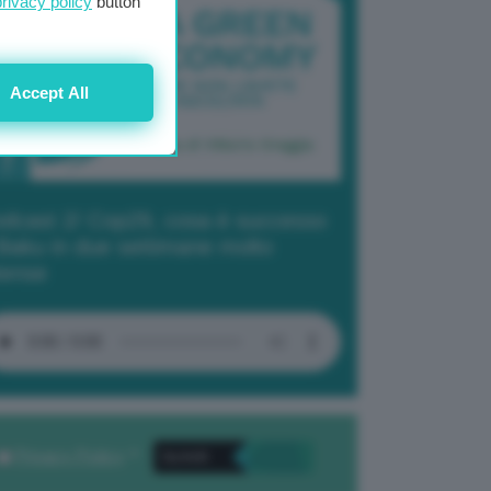
privacy policy
button
Accept All
dcast 2/ Cop29, cosa è successo
Baku in due settimane molto
tense
Privacy Policy
. *