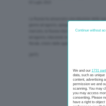
Link
03 Luglio 2023
La Russia ha annunciato una riduzione delle sue 
giorno ad agosto, spiegando di voler “bilanciare 
Continue without ac
mercato, la Russia ridurrà volontariamente le co
ad agosto, riducendo le esportazioni di tale im
Novak, citato dalle agenzie di stampa russe.
(AFP)
We and our
1731 par
data, such as unique 
content, advertising
permission we and o
scanning. You may cl
you may access more 
consenting. Please no
have a right to objec