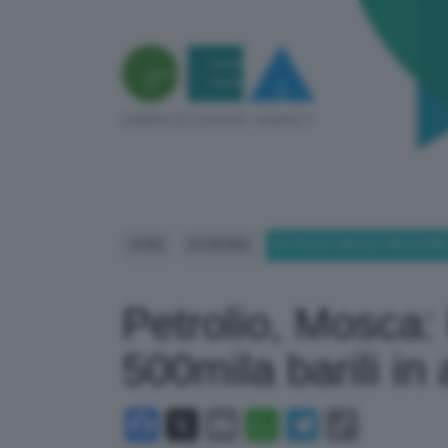
HOME
ECONOMIA
PETROLIO, MOSCA: RIDUZIONE
Petrolio, Mosca:
500mila barili in
Facebook
X
Email
WhatsApp
Telegram
Copy