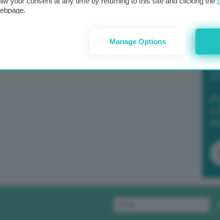
aw your consent at any time by returning to this site and clicking the
webpage.
Manage Options
Po
a 
in