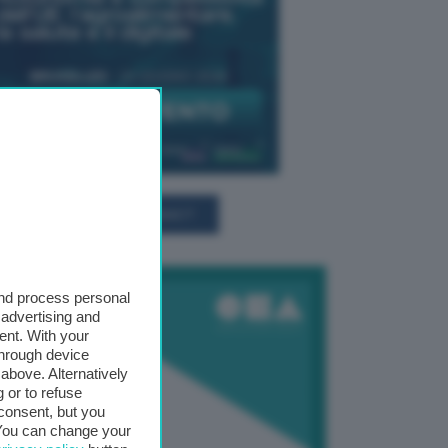
TUTTI GLI EVENTI CONNACT
and process personal
 advertising and
ent. With your
through device
above. Alternatively
 or to refuse
consent, but you
. You can change your