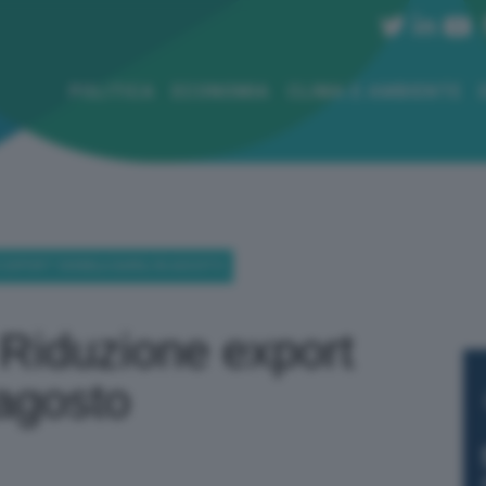
POLITICA
ECONOMIA
CLIMA E AMBIENTE
 EXPORT 500MILA BARILI IN AGOSTO
 Riduzione export
 agosto