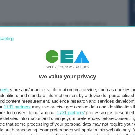
esportazioni di petrolio greggio di 500.000 barili al
il mercato”. “Nell’ambito degli sforzi per bilanciare il
cepting
nsegne ai mercati petroliferi di 500.000 barili al giorno
porto”, ha affermato il vice primo ministro Alexander
We value your privacy
tners
store and/or access information on a device, such as cookies 
identifiers and standard information sent by a device for personalised
 and content measurement, audience research and services developm
ur
1731 partners
may use precise geolocation data and identification 
ick to consent to our and our
1731 partners
’ processing as described 
detailed information and change your preferences before consenting
te that some processing of your personal data may not require your 
t to such processing. Your preferences will apply to this website only