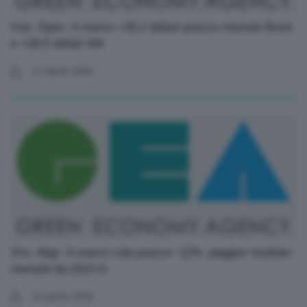
Iran, Opec: A marzo +30,2 dollari prezzo mensile Brent
e +26,5 dollari Wti
13 Aprile 2026
Oro, Wgc: A marzo calo prezzo -12%, peggior risultato
mensile da 2013-3-
10 Aprile 2026