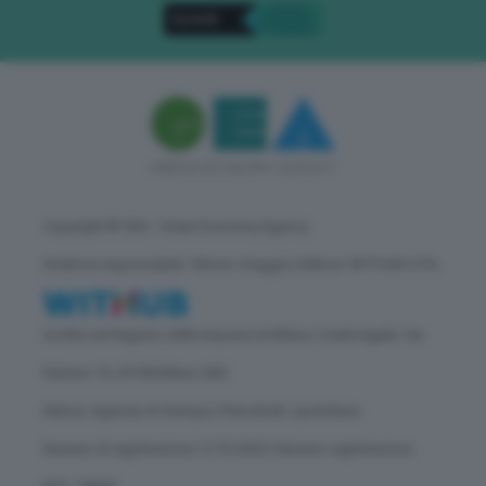
Copyright © GEA - Green Economy Agency
Direttore responsabile: Vittorio Oreggia | Editore: WITHUB S.P.A.
Iscritta nel Registro delle Imprese di Milano | Sede legale: Via
Rubens 19, 20158 Milano (MI)
Natura: Agenzia di Stampa | Periodicità: quotidiana
Numero di registrazione: 2172/2022 | Numero registrazione