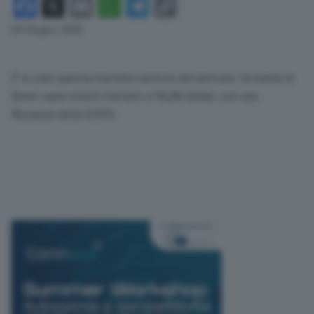
Facebook
X
Email
WhatsApp
Telegram
Copy
Link
04 Giugno 2026
E’ in calo questa mattina il prezzo del petrolio. Un barile di
Brent viene infatti trattato a 96,88 dollari, con una
flessione dello 0,95%.