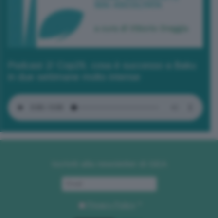
Podcast 2/ Cop29, cosa è successo a Baku
in due settimane molto intense
Iscriviti alla newsletter di GEA
Privacy Policy
. *