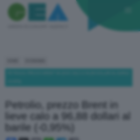
HOME
ECONOMIA
PETROLIO, PREZZO BRENT IN LIEVE CALO A 96,88 DOLLARI AL BARILE
(-0,95%)
Petrolio, prezzo Brent in
lieve calo a 96,88 dollari al
barile (-0,95%)