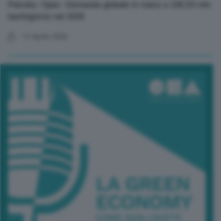
Petrolio, Opec: Domanda globale in rialzo a 106,53 mln
barili/giorno nel 2026
13 Aprile 2026