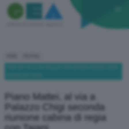
HOME
POLITICA
PIANO MATTEI, AL VIA A PALAZZO CHIGI SECONDA RIUNIONE CABINA
DI REGIA CON TAJANI
Piano Mattei, al via a
Palazzo Chigi seconda
riunione cabina di regia
con Tajani