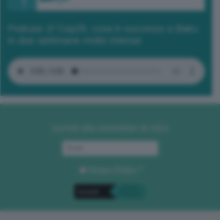
Podcast 2/ Cop29, cosa è successo a Baku
in due settimane molto intense
Iscriviti alla newsletter di GEA
Privacy Policy
. *