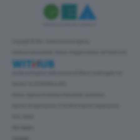
Copyright © GEA - Green Economy Agency
Direttore responsabile: Vittorio Oreggia | Editore: WITHUB S.P.A.
Iscritta nel Registro delle Imprese di Milano | Sede legale: Via
Rubens 19, 20158 Milano (MI)
Natura: Agenzia di Stampa | Periodicità: quotidiana
Numero di registrazione: 2172/2022 | Numero registrazione
ROC: 30628
Chi siamo
Contatti