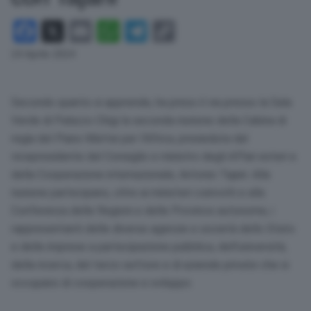
Facebook
X
Email
WhatsApp
Telegram
Copy
Link
24 Aprile 2024
Secondo quanto si apprende, ha preso il via presso la Sala
Verde di Palazzo Chigi la seconda riunione della Cabina di
regia del Piano Mattei per l’Africa, presieduta dal
vicepresidente del Consiglio e ministro degli Affari esteri e
della Cooperazione internazionale, Antonio Tajani. Alla
riunione partecipano, oltre ai ministeri coinvolti e alla
Conferenza delle Regioni e delle Province autonome, i
rappresentanti delle diverse agenzie e società dello Stato
e delle imprese a partecipazione pubblica, dell’università,
della ricerca, del terzo settore e di aziende private che si
occupano di cooperazione e sviluppo.