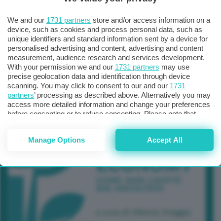
TUTTI GLI EVENTI CONNACT
We and our
1731 partners
store and/or access information on a
device, such as cookies and process personal data, such as
unique identifiers and standard information sent by a device for
personalised advertising and content, advertising and content
measurement, audience research and services development.
With your permission we and our
1731 partners
may use
precise geolocation data and identification through device
scanning. You may click to consent to our and our
1731
partners
’ processing as described above. Alternatively you may
access more detailed information and change your preferences
before consenting or to refuse consenting. Please note that
some processing of your personal data may not require your
consent, but you have a right to object to such processing. Your
Manage Options
Accept All
preferences will apply to this website only. You can change
your preferences or withdraw your consent at any time by
returning to this site and clicking the
privacy policy
button at the
bottom of the webpage.