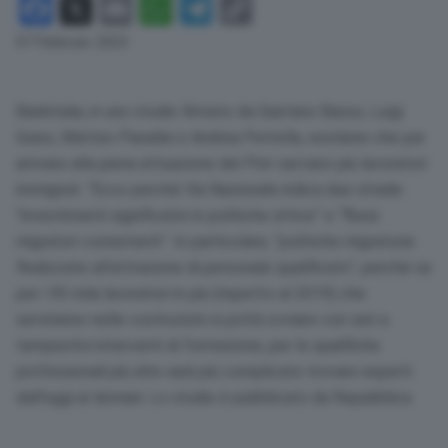
Facebook
X
Email
WhatsApp
Telegram
Copy
Link
07 Febbraio 2023
Bankitalia, in uno studio firmato da Gaetano Basso, Luigi
Guiso, Matteo Paradisi e Andrea Petrella, sostiene che per
arrivare alla piena attuazione del Pnrr servano più lavoratori
immigrati. “Ecco perché Via Nazionale indica due strade:
“investimenti significativi in politiche attive” e “flussi
migratori consistenti”. In particolare, “politiche migratorie
finalizzate all’attrazione di personale qualificato”, perché se
per i 95 mila lavoratori in più (rispetto al 2019) che
serviranno nelle costruzioni si potrà ovviare con seri e
tempestivi interventi di formazione, per le qualifiche
professionali più alte sarà più complicato trovare esperti
dall’oggi al domani. Lo studio è pubblicato da Repubblica.