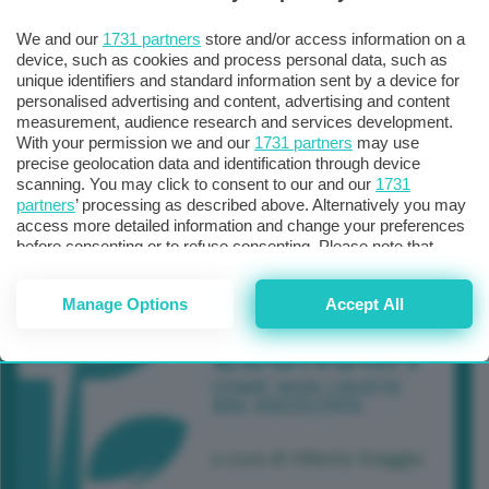
We and our
1731 partners
store and/or access information on a
device, such as cookies and process personal data, such as
unique identifiers and standard information sent by a device for
personalised advertising and content, advertising and content
measurement, audience research and services development.
With your permission we and our
1731 partners
may use
precise geolocation data and identification through device
scanning. You may click to consent to our and our
1731
partners
’ processing as described above. Alternatively you may
access more detailed information and change your preferences
before consenting or to refuse consenting. Please note that
some processing of your personal data may not require your
consent, but you have a right to object to such processing. Your
Manage Options
Accept All
preferences will apply to this website only. You can change
your preferences or withdraw your consent at any time by
returning to this site and clicking the
privacy policy
button at the
bottom of the webpage.