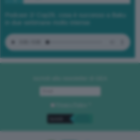
Podcast 2/ Cop29, cosa è successo a Baku
in due settimane molto intense
Iscriviti alla newsletter di GEA
Privacy Policy
. *