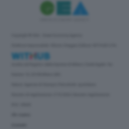
Copyright © GEA - Green Economy Agency
Direttore responsabile: Vittorio Oreggia | Editore: WITHUB S.P.A.
Iscritta nel Registro delle Imprese di Milano | Sede legale: Via
Rubens 19, 20158 Milano (MI)
Natura: Agenzia di Stampa | Periodicità: quotidiana
Numero di registrazione: 2172/2022 | Numero registrazione
ROC: 30628
Chi siamo
Contatti