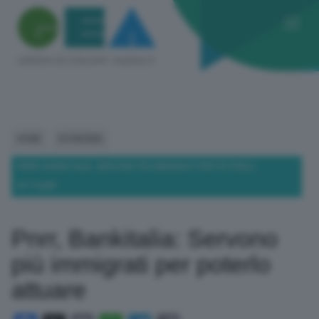
HOME
ECONOMIA
PNRR, BANKITALIA: SERVONO PIÙ IMMIGRATI PER POTERLO
ATTUARE
Pnrr, Bankitalia: Servono
più immigrati per poterlo
attuare