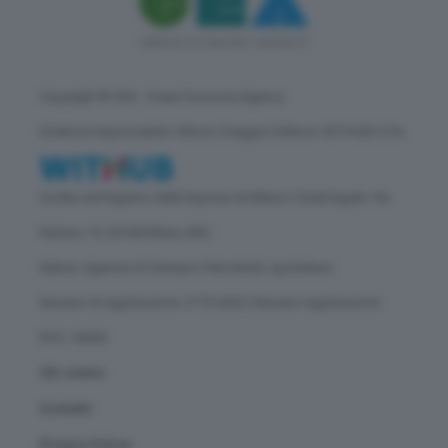
Copyright © GEA - Green Economy Agency
Direttore responsabile: Vittorio Oreggia | Editore: WITHUB S.P.A.
Iscritta nel Registro delle Imprese di Milano | Sede legale: Via
Rubens 19, 20158 Milano (MI)
Natura: Agenzia di Stampa | Periodicità: quotidiana
Numero di registrazione: 2172/2022 | Numero registrazione
ROC: 30628
Chi siamo
Contatti
Privacy Policy