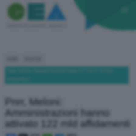
HOME
POLITICA
PNRR, MELONI: AMMINISTRAZIONI HANNO ATTIVATO 122 MLD
AFFIDAMENTI
Pnrr, Meloni:
Amministrazioni hanno
attivato 122 mld affidamenti