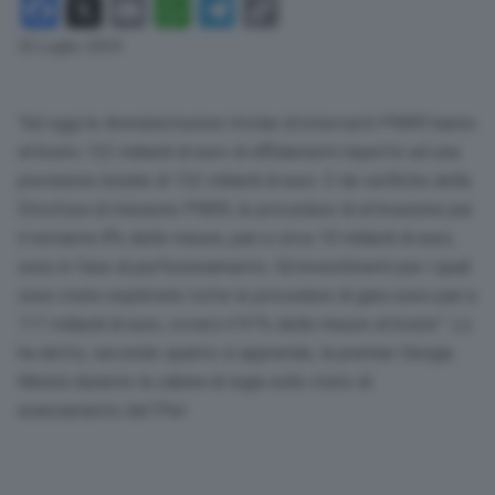
Facebook
X
Email
WhatsApp
Telegram
Copy
Link
22 Luglio 2024
“Ad oggi le Amministrazioni titolari di interventi PNRR hanno
attivato 122 miliardi di euro di affidamenti rispetto ad una
previsione iniziale di 132 miliardi di euro. E da verifiche della
Struttura di missione PNRR, le procedure di attivazione per
il restante 8% delle misure, pari a circa 10 miliardi di euro,
sono in fase di perfezionamento. Gli investimenti per i quali
sono state espletate tutte le procedure di gara sono pari a
111 miliardi di euro, ovvero il 91% delle misure attivate”. Lo
ha detto, secondo quanto si apprende, la premier Giorgia
Meloni durante la cabina di regia sullo stato di
avanzamento del Pnrr.