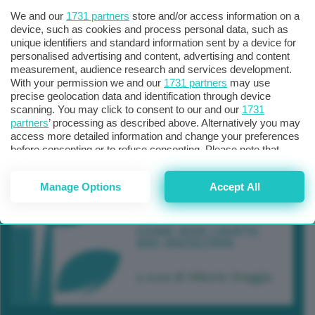
We and our
1731 partners
store and/or access information on a
device, such as cookies and process personal data, such as
unique identifiers and standard information sent by a device for
personalised advertising and content, advertising and content
measurement, audience research and services development.
With your permission we and our
1731 partners
may use
precise geolocation data and identification through device
scanning. You may click to consent to our and our
1731
partners
’ processing as described above. Alternatively you may
access more detailed information and change your preferences
before consenting or to refuse consenting. Please note that
some processing of your personal data may not require your
consent, but you have a right to object to such processing. Your
Manage Options
Accept All
preferences will apply to this website only. You can change
your preferences or withdraw your consent at any time by
returning to this site and clicking the
privacy policy
button at the
bottom of the webpage.