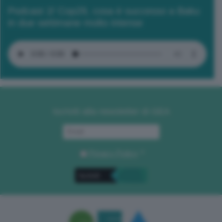
Podcast 2/ Cop29, cosa è successo a Baku
in due settimane molto intense
Iscriviti alla newsletter di GEA
Privacy Policy
. *