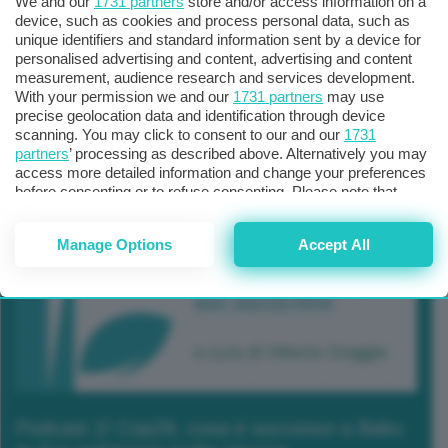
We and our
1731 partners
store and/or access information on a
device, such as cookies and process personal data, such as
unique identifiers and standard information sent by a device for
personalised advertising and content, advertising and content
measurement, audience research and services development.
With your permission we and our
1731 partners
may use
precise geolocation data and identification through device
scanning. You may click to consent to our and our
1731
partners
’ processing as described above. Alternatively you may
access more detailed information and change your preferences
before consenting or to refuse consenting. Please note that
some processing of your personal data may not require your
consent, but you have a right to object to such processing. Your
Manage Options
Accept All
preferences will apply to this website only. You can change
your preferences or withdraw your consent at any time by
returning to this site and clicking the
privacy policy
button at the
bottom of the webpage.
Podcast 2/ Cop29, cosa è successo a Baku