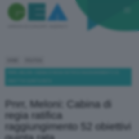
HOME
POLITICA
PNRR, MELONI: CABINA DI REGIA RATIFICA RAGGIUNGIMENTO 52
OBIETTIVI QUINTA RATA
Pnrr, Meloni: Cabina di
regia ratifica
raggiungimento 52 obiettivi
quinta rata