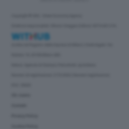
Copyright © GEA - Green Economy Agency
Direttore responsabile: Vittorio Oreggia | Editore: WITHUB S.P.A.
Iscritta nel Registro delle Imprese di Milano | Sede legale: Via
Rubens 19, 20158 Milano (MI)
Natura: Agenzia di Stampa | Periodicità: quotidiana
Numero di registrazione: 2172/2022 | Numero registrazione
ROC: 30628
Chi siamo
Contatti
Privacy Policy
Cookie Policy