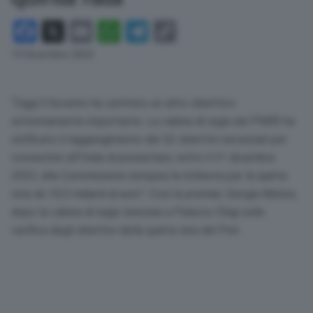
Facebook
X
Email
WhatsApp
Telegram
Copy
Link
19 Dicembre 2023
“Oggi il Governo ha centrato un altro obiettivo
estremamente importante. La cabina di regia del PNRR ha
ratificato il raggiungimento dei 52 obiettivi necessari per
consentire all’Italia di presentare, entro il 31 dicembre
2023, alla Commissione europea la richiesta per la quinta
rata da 10,5 miliardi di euro”. Così la premier, Giorgia Meloni,
dopo la cabina di regia tenutasi a Palazzo Chigi sulla
verifica degli obiettivi della quinta rata del Pnrr.