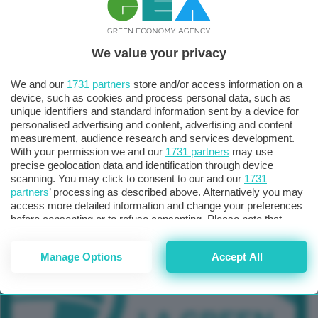
We value your privacy
We and our
1731 partners
store and/or access information on a
device, such as cookies and process personal data, such as
unique identifiers and standard information sent by a device for
TUTTI GLI EVENTI CONNACT
personalised advertising and content, advertising and content
measurement, audience research and services development.
With your permission we and our
1731 partners
may use
precise geolocation data and identification through device
scanning. You may click to consent to our and our
1731
partners
’ processing as described above. Alternatively you may
access more detailed information and change your preferences
before consenting or to refuse consenting. Please note that
some processing of your personal data may not require your
consent, but you have a right to object to such processing. Your
Manage Options
Accept All
preferences will apply to this website only. You can change
your preferences or withdraw your consent at any time by
returning to this site and clicking the
privacy policy
button at the
bottom of the webpage.