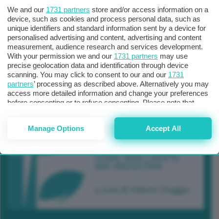
We and our
1731 partners
store and/or access information on a
device, such as cookies and process personal data, such as
unique identifiers and standard information sent by a device for
personalised advertising and content, advertising and content
measurement, audience research and services development.
With your permission we and our
1731 partners
may use
precise geolocation data and identification through device
scanning. You may click to consent to our and our
1731
partners
’ processing as described above. Alternatively you may
access more detailed information and change your preferences
before consenting or to refuse consenting. Please note that
some processing of your personal data may not require your
consent, but you have a right to object to such processing. Your
Manage Options
Accept All
preferences will apply to this website only. You can change
your preferences or withdraw your consent at any time by
returning to this site and clicking the
privacy policy
button at the
bottom of the webpage.