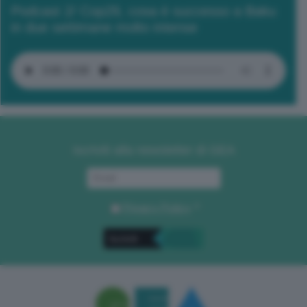
Podcast 2/ Cop29, cosa è successo a Baku
in due settimane molto intense
Iscriviti alla newsletter di GEA
Privacy Policy
. *