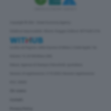
Copyright © GEA - Green Economy Agency
Direttore responsabile: Vittorio Oreggia | Editore: WITHUB S.P.A.
Iscritta nel Registro delle Imprese di Milano | Sede legale: Via
Rubens 19, 20158 Milano (MI)
Natura: Agenzia di Stampa | Periodicità: quotidiana
Numero di registrazione: 2172/2022 | Numero registrazione
ROC: 30628
Chi siamo
Contatti
Privacy Policy