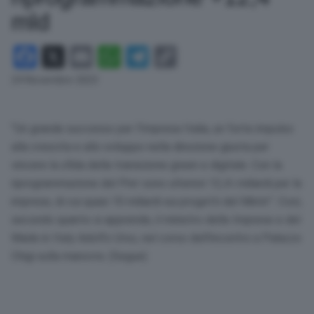
mld
Facebook
X
Email
WhatsApp
Telegram
Copy
Link
24 Novembre 2023
“Un grande successo per l’Impresa Italia, un forte impulso
alla crescita e allo sviluppo nella direzione giusta per
vincere la sfida della transizione green e digitale. Con la
riprogrammazione del Pnrr sono ulteriori 12,4 i miliardi per le
imprese, di cui quasi 10 miliardi sui progetti del Mimit”. Così,
secondo quanto si apprende, il ministro delle Imprese e del
Made in Italy Adolfo Urso, nel corso dell’incontro a Palazzo
Chigi sulla manovra. (Segue)