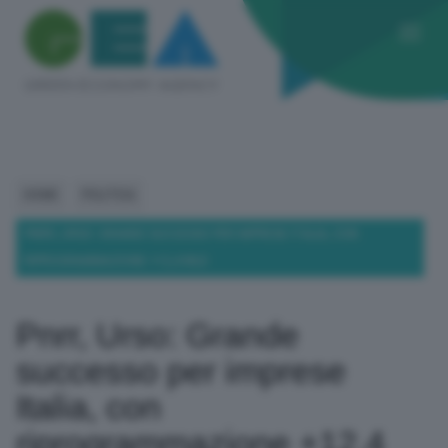
HOME
POLITICA
PNRR, URSO: GRANDE SUCCESSO PER IMPRESE ITALIA, CON
RIPROGRAMMAZIONE +12,4 MLD
Pnrr, Urso: Grande
successo per imprese
Italia, con
riprogrammazione +12,4