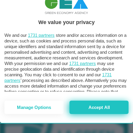
We value your privacy
We and our
1731 partners
store and/or access information on a
device, such as cookies and process personal data, such as
unique identifiers and standard information sent by a device for
TUTTI GLI EVENTI CONNACT
personalised advertising and content, advertising and content
measurement, audience research and services development.
With your permission we and our
1731 partners
may use
precise geolocation data and identification through device
scanning. You may click to consent to our and our
1731
partners
’ processing as described above. Alternatively you may
access more detailed information and change your preferences
before consenting or to refuse consenting. Please note that
some processing of your personal data may not require your
consent, but you have a right to object to such processing. Your
Manage Options
Accept All
preferences will apply to this website only. You can change
your preferences or withdraw your consent at any time by
returning to this site and clicking the
privacy policy
button at the
bottom of the webpage.