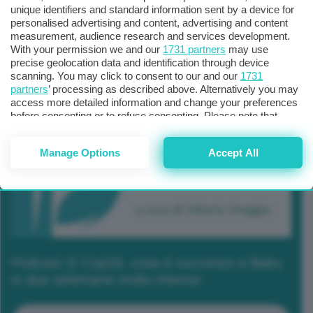
unique identifiers and standard information sent by a device for
personalised advertising and content, advertising and content
measurement, audience research and services development.
With your permission we and our
1731 partners
may use
precise geolocation data and identification through device
scanning. You may click to consent to our and our
1731
partners
’ processing as described above. Alternatively you may
access more detailed information and change your preferences
before consenting or to refuse consenting. Please note that
some processing of your personal data may not require your
consent, but you have a right to object to such processing. Your
Manage Options
Accept All
preferences will apply to this website only. You can change
your preferences or withdraw your consent at any time by
returning to this site and clicking the
privacy policy
button at the
bottom of the webpage.
Podcast 2/ Cop29, cosa è successo a Baku
in due settimane molto intense