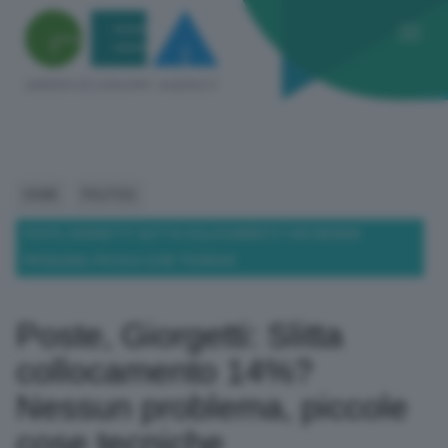
HOME
POLITICA
POSTE, GIORGETTI: SLITTA COLLOCAMENTO 14%? NESSUN
PROBLEMA, PICCOLE COSE TECNICHE
Poste, Giorgetti: Slitta
collocamento 14%?
Nessun problema, piccole
cose tecniche