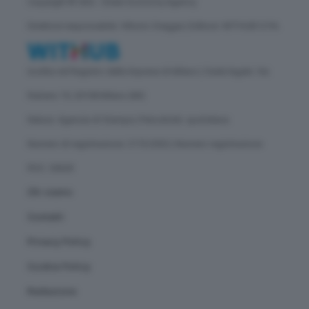
Copyright © GEA - Green Economy Agency
Direttore responsabile: Vittorio Oreggia | Editore: WITHUB S.P.A.
Iscritta nel Registro delle Imprese di Milano | Sede legale: Via
Rubens 19, 20158 Milano (MI)
Natura: Agenzia di Stampa | Periodicità: quotidiana
Numero di registrazione: 2172/2022 | Numero registrazione
ROC: 30628
Chi siamo
Contatti
Privacy Policy
Cookie Policy
Redazione