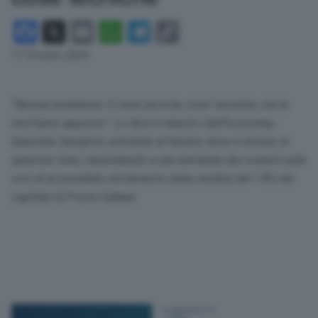
Facebook
X
Email
WhatsApp
Telegram
Copy
Link
17 Ottobre 2024
“Nessun problema. Ci sono piccole cose tecniche, ma le
mettiamo apposto”. Lo dice il ministro dell’Economia,
Giancarlo Giorgetti, entrando al Senato dove è atteso al
question time, rispondendo a una domanda dei cronisti sulle
voci di un possibile slittamento della vendita del 14% del
capitale di Poste italiane.