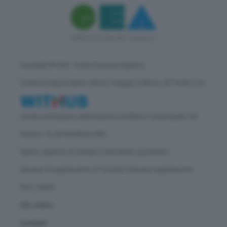
Copyright © GEA - Green Economy Agency
Direttore responsabile: Vittorio Oreggia | Editore: WITHUB S.P.A.
Iscritta nel Registro delle Imprese di Milano | Sede legale: Via
Rubens 19, 20158 Milano (MI)
Natura: Agenzia di Stampa | Periodicità: quotidiana
Numero di registrazione: 2172/2022 | Numero registrazione
ROC: 30628
Chi siamo
Contatti