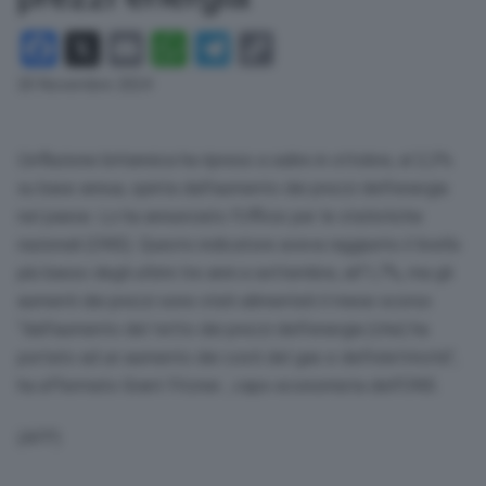
Facebook
X
Email
WhatsApp
Telegram
Copy
Link
20 Novembre 2024
L’inflazione britannica ha ripreso a salire in ottobre, al 2,3%
su base annua, spinta dall’aumento dei prezzi dell’energia
nel paese. Lo ha annunciato l’Ufficio per le statistiche
nazionali (ONS). Questo indicatore aveva raggiunto il livello
più basso degli ultimi tre anni a settembre, all’1,7%, ma gli
aumenti dei prezzi sono stati alimentati il ​​mese scorso
“dall’aumento del tetto dei prezzi dell’energia (che) ha
portato ad un aumento dei costi del gas e dell’elettricità”,
ha affermato Grant Fitzner , capo economista dell’ONS.
(AFP)