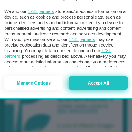
We and our
1731 partners
store and/or access information on a
device, such as cookies and process personal data, such as
unique identifiers and standard information sent by a device for
personalised advertising and content, advertising and content
measurement, audience research and services development.
With your permission we and our
1731 partners
may use
precise geolocation data and identification through device
scanning. You may click to consent to our and our
1731
partners
’ processing as described above. Alternatively you may
access more detailed information and change your preferences
before consenting or to refuse consenting. Please note that
some processing of your personal data may not require your
consent, but you have a right to object to such processing. Your
Manage Options
Accept All
preferences will apply to this website only. You can change
your preferences or withdraw your consent at any time by
returning to this site and clicking the
privacy policy
button at the
bottom of the webpage.