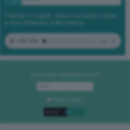
Podcast 2/ Cop29, cosa è successo a Baku
in due settimane molto intense
Iscriviti alla newsletter di GEA
Privacy Policy
. *