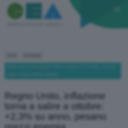
HOME
ECONOMIA
REGNO UNITO, INFLAZIONE TORNA A SALIRE A OTTOBRE: +2,3% SU
ANNO, PESANO PREZZI ENERGIA
Regno Unito, inflazione
torna a salire a ottobre:
+2,3% su anno, pesano
prezzi energia