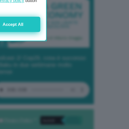
privacy policy
button
Accept All
dcast 2/ Cop29, cosa è successo
Baku in due settimane molto
tense
Privacy Policy
. *