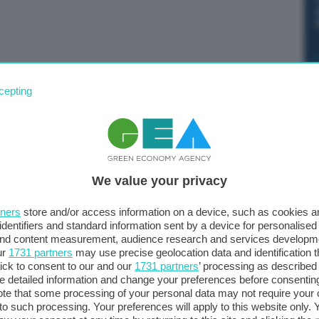
aese dal riciclo e dal recupero degli imballaggi ha
cepting
I contribuisce a questo risultato per circa la metà: un
o del riciclo e del recupero degli imballaggi gestiti dal
cuperata grazie al riciclo1 è di 2 miliardi e 43 milioni di
e 376 milioni dal libero mercato). Quello dell’energia
We value your privacy
ti di imballaggio raggiunge i 20 milioni (18 milioni di
l valore economico calcolato sui risparmi delle emissioni
tners
store and/or access information on a device, such as cookies 
getico (ogni tonnellata di gas serra ha un valore
identifiers and standard information sent by a device for personalised
inito dalla Direttiva 2009/33 del Parlamento Europeo) è
 and content measurement, audience research and services developm
ur
1731 partners
may use precise geolocation data and identification 
miliardo e 329 milioni dal libero mercato). Infine,
ick to consent to our and our
1731 partners
’ processing as described 
i a 614 milioni. Lo annuncia il Consorzio Nazionale
detailed information and change your preferences before consenting
 integrato di sostenibilità.
te that some processing of your personal data may not require your 
t to such processing. Your preferences will apply to this website only