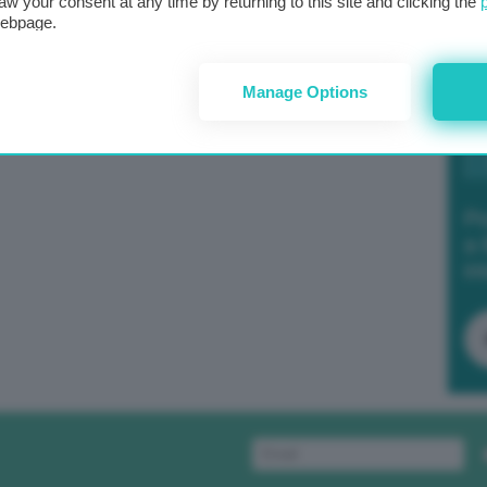
aw your consent at any time by returning to this site and clicking the
webpage.
 di materia vergine che si è evitato di estrarre e
Manage Options
022. Di queste, 4 milioni e 773.000 tonnellate vengono
nel box in calce il dettaglio del gestito), ed
Po
a 
in