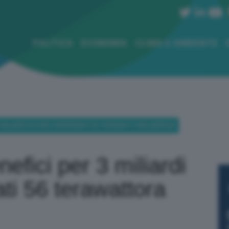
POLITICA
ECONOMIA
CLIMA E AMBIENTE
R 3 MILIARDI DI EURO, RISPARMIATI 56 TERAWATTORA ENERGIA
nefici per 3 miliardi
ati 56 terawattora