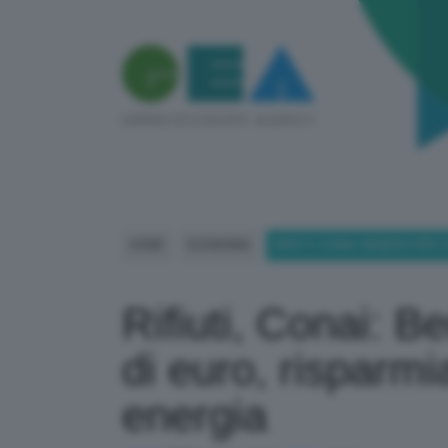
HOME
ECONOMIA
RIFIUTI, CONAI: BENEFICI PE
Rifiuti, Conai: Be
di euro, risparmi
energia