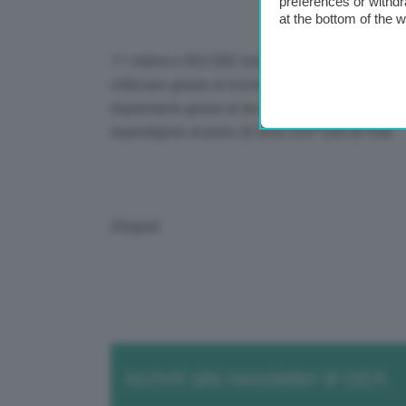
preferences or withdr
at the bottom of the 
11 milioni e 832.000 tonnellate sono la quantità
utilizzare grazie al riciclo di imballaggi nel 2
risparmiate grazie al lavoro del sistema CONAI (
equivalgono al peso di circa 324 Torri di Pisa.
(Segue)
Iscriviti alla newsletter di GEA