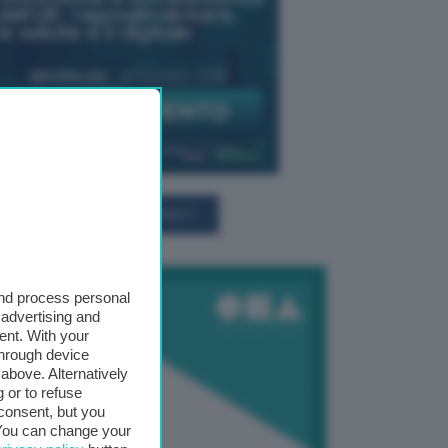
TUTTI GLI EVENTI CONNACT
and process personal
 advertising and
ent. With your
through device
above. Alternatively
 or to refuse
consent, but you
. You can change your