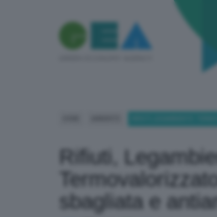
HOME
AMBIENTE
RIFIUTI, LEGAMBIENTE: TER
Rifiuti, Legambie
Termovalorizzat
sbagliata e antia