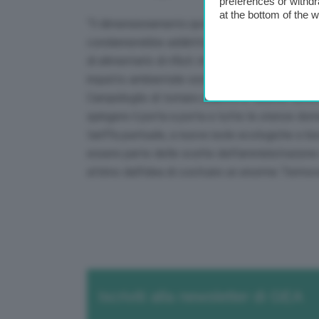
preferences or withdr
at the bottom of the 
“Il dimensionamento ipotizzato per questo imp
condannerebbe addirittura Roma a non poter sup
di alimentarlo di rifiuti: immaginare poi che u
impatto ambientale sostanzialmente nullo com
Campidoglio di tornare indietro e faremo tutto
spingere il porta a porta a tutte le utenze dom
tariffa puntuale, a nuove isole ecologiche e b
essere parte delle scelte dell’amministrazione
attimo dall’idea di costruire un enorme Termov
Iscriviti alla newsletter di GEA