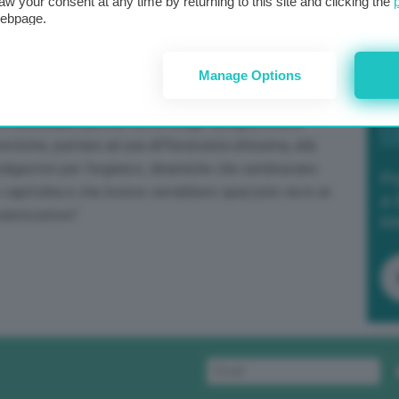
aw your consent at any time by returning to this site and clicking the
webpage.
ianto, – concludono i rappresentanti di Legambiente –
erare il 65% di differenziata, proprio per la necessità
Manage Options
n Termovalorizzatore del genere possa provocare un
e abbiamo letto, è chiaramente falso. Chiediamo al
 il necessario perché ciò avvenga. Bisogna invece
estiche, puntare ad una differenziata altissima, alla
iodigestori per l’organico, dinamiche che sembravano
Po
 capitolina e che invece verrebbero spazzate via in un
a 
alorizzatore”.
in