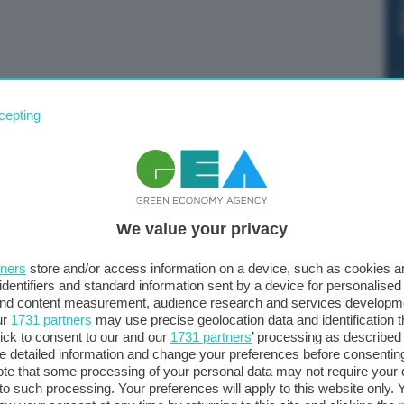
ealizzare un Termovalorizzatore da 600.000 tonnellate
cepting
sso Sindaco Gualtieri. Durissima la reazione di
rebbe il secondo più grande Termovalorizzatore italiano
 contraria alle politiche ambientaliste e ai principi di
 – dichiarano Roberto Scacchi presidente di
We value your privacy
e nazionale di Legambiente – . Un progetto simile
nche a percorsi virtuosi messi in campo da questa
tners
store and/or access information on a device, such as cookies 
identifiers and standard information sent by a device for personalised
 and content measurement, audience research and services developm
ur
1731 partners
may use precise geolocation data and identification 
capitale ha una produzione di 1.700.000 tonnellate annue
ick to consent to our and our
1731 partners
’ processing as described 
basso del 2020 anno del lockdown), 600.000 tonnellate
detailed information and change your preferences before consenting
se al 65% di raccolta differenziata e non oltre,
te that some processing of your personal data may not require your 
t to such processing. Your preferences will apply to this website only
vuto raggiungere entro il 2012, da 10 anni.