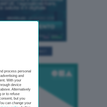
TUTTI GLI EVENTI CONNACT
and process personal
 advertising and
ent. With your
through device
above. Alternatively
 or to refuse
consent, but you
. You can change your