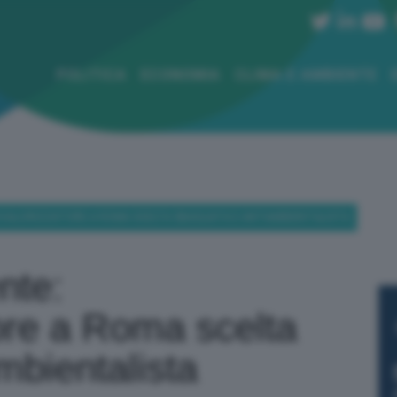
POLITICA
ECONOMIA
CLIMA E AMBIENTE
MOVALORIZZATORE A ROMA SCELTA SBAGLIATA E ANTIAMBIENTALISTA
nte:
ore a Roma scelta
mbientalista