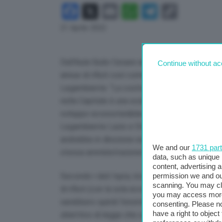
Facebook
X
Email
WhatsApp
Telegram
Copy
Link
21 Aprile 2022
Dall’Aula Giulio Cesare arriva l’intenzione di r
Continue without ac
annue di rifiuti così come comunicato dallo ste
Legambiente: “La costruzione di quello che sa
nella Capitale è una scelta totalmente sbagliata,
sviluppo ecosostenibile ed economia circolare
Legambiente Lazio e Stefano Ciafani president
andrebbe in direzione esattamente contraria a
We and our
1731 par
stessa amministrazione”.
data, such as unique 
content, advertising
permission we and o
Secondo i dati Ispra, ricorda Legambiente, la 
scanning. You may cl
di rifiuti (con la sola eccezione del dato più 
you may access more 
sarebbero quindi l’enorme residuo, se si arrivas
consenting. Please no
have a right to objec
obiettivo di legge che ogni comune avrebbe do