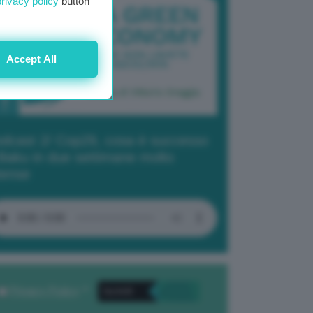
privacy policy
button
Accept All
dcast 2/ Cop29, cosa è successo
Baku in due settimane molto
tense
Privacy Policy
. *