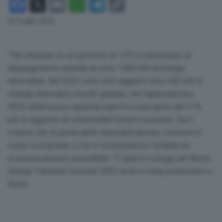
Facebook
X
Email
WhatsApp
Telegram
Copy
Link
04 Luglio 2023
“Per rimanere su un percorso di 1,5°C è necessario un
dispiegamento annuale di circa 1.000 GW di energia
rinnovabile. Nel 2022 sono stati aggiunti circa 300 GW di
energie rinnovabili a livello globale, che rappresentano
l’83% della nuova capacità rispetto a una quota del 17%
per le aggiunte di combustibili fossili e nucleare. Sia il
volume che la quota delle rinnovabili devono crescere in
modo sostanziale, il che è tecnicamente fattibile ed
economicamente sostenibile”. È quanto si legge nel World
Energy Transition Outlook 2023 di Eni e Irena, presentato a
Roma.