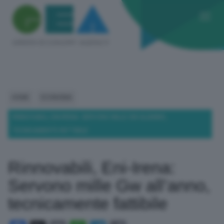
HOME
ECONOMIA
RINNOVABILI, ENI-IRENA: SERVONO MILLE GW ALL’ANNO,
TECNICAMENTE FATTIBILE
Rinnovabili, Eni-Irena:
Servono mille Gw all’anno,
tecnicamente fattibile