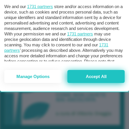
We and our
1731 partners
store and/or access information on a
device, such as cookies and process personal data, such as
unique identifiers and standard information sent by a device for
personalised advertising and content, advertising and content
measurement, audience research and services development.
With your permission we and our
1731 partners
may use
precise geolocation data and identification through device
scanning. You may click to consent to our and our
1731
partners
’ processing as described above. Alternatively you may
access more detailed information and change your preferences
before consenting or to refuse consenting. Please note that
some processing of your personal data may not require your
consent, but you have a right to object to such processing. Your
Manage Options
Accept All
preferences will apply to this website only. You can change
your preferences or withdraw your consent at any time by
returning to this site and clicking the
privacy policy
button at the
bottom of the webpage.