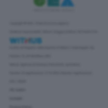
Copyright © GEA - Green Economy Agency
Direttore responsabile: Vittorio Oreggia | Editore: WITHUB S.P.A.
Iscritta nel Registro delle Imprese di Milano | Sede legale: Via
Rubens 19, 20158 Milano (MI)
Natura: Agenzia di Stampa | Periodicità: quotidiana
Numero di registrazione: 2172/2022 | Numero registrazione
ROC: 30628
Chi siamo
Contatti
Privacy Policy