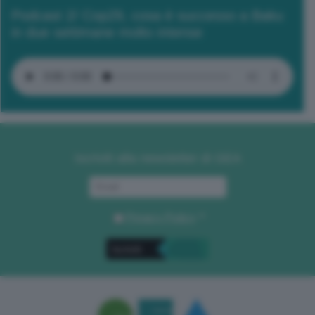
Podcast 2/ Cop29, cosa è successo a Baku
in due settimane molto intense
Iscriviti alla newsletter di GEA
Privacy Policy
. *