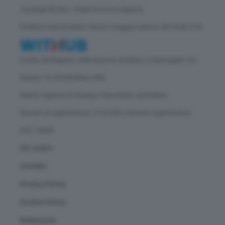
Copyright © GEA - Green Economy Agency
Direttore responsabile: Vittorio Oreggia | Editore: WITHUB S.P.A.
Iscritta nel Registro delle Imprese di Milano | Sede legale: Via
Rubens 19, 20158 Milano (MI)
Natura: Agenzia di Stampa | Periodicità: quotidiana
Numero di registrazione: 2172/2022 | Numero registrazione
ROC: 30628
Chi siamo
Contatti
Privacy Policy
Cookie Policy
Redazione