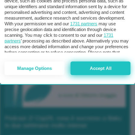
device, such as cookies and process personal data, such as
unique identifiers and standard information sent by a device for
personalised advertising and content, advertising and content
measurement, audience research and services development.
With your permission we and our
1731 partners
may use
precise geolocation data and identification through device
scanning. You may click to consent to our and our
1731
partners
’ processing as described above. Alternatively you may
access more detailed information and change your preferences
before consenting or to refuse consenting. Please note that
some processing of your personal data may not require your
consent, but you have a right to object to such processing. Your
Manage Options
Accept All
preferences will apply to this website only. You can change
your preferences or withdraw your consent at any time by
returning to this site and clicking the
privacy policy
button at the
bottom of the webpage.
Podcast 2/ Cop29, cosa è successo a Baku
in due settimane molto intense