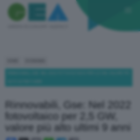
HOME
ECONOMIA
RINNOVABILI, GSE: NEL 2022 FOTOVOLTAICO PER 2,5 GW, VALORE PIÙ
ALTO ULTIMI 9 ANNI
Rinnovabili, Gse: Nel 2022
fotovoltaico per 2,5 GW,
valore più alto ultimi 9 anni