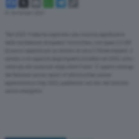
Facebook
X
Email
WhatsApp
Telegram
Copy
Link
01 Settembre 2023
“Nel 2022 l’Italia ha registrato una crescita significativa
delle installazioni di impianti fotovoltaici, con quasi 2,5 GW
di nuova capacità per un numero di circa 210mila impianti. Il
numero e la capacità degli impianti installati nel 2022 sono i
valori più alti osservati negli ultimi 9 anni”. E’ quanto emerge
dal National survey report of photovoltaic power
applications in italy 2022, pubblicato sul sito del Gestore
servizi energetici.