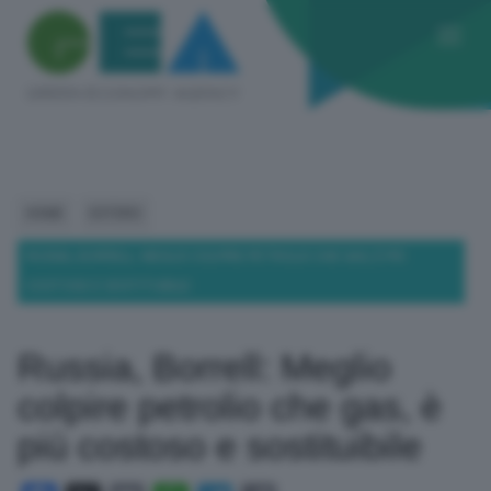
HOME
ESTERO
RUSSIA, BORRELL: MEGLIO COLPIRE PETROLIO CHE GAS, È PIÙ
COSTOSO E SOSTITUIBILE
Russia, Borrell: Meglio
colpire petrolio che gas, è
più costoso e sostituibile