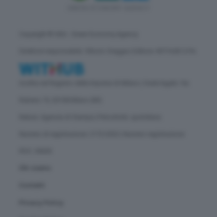
Copyright © GEA - Green Economy Agency
Direttore responsabile: Vittorio Oreggia | Editore: WITHUB S.P.A.
Iscritta nel Registro delle Imprese di Milano | Sede legale: Via
Rubens 19, 20158 Milano (MI)
Natura: Agenzia di Stampa | Periodicità: quotidiana
Numero di registrazione: 2172/2022 | Numero registrazione
ROC: 30628
Chi siamo
Contatti
Privacy Policy