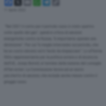
Facebook
X
Email
WhatsApp
Telegram
Copy
Link
11 Aprile 2022
“Nel 2021 il conto per il petrolio russo è stato quattro
volte quello del gas”, quindi in ottica di sanzioni
energetiche contro la Russia, “è importante operare una
distinzione”. Per cui “è meglio intervenire sul petrolio, che
ha un costo elevato ed è facile da rimpiazzare”. Lo afferma
l’Alto rappresentante per la politica estera e di sicurezza
dell’UE, Josep Borrell, al termine della riunione del consiglio
Affari esteri. La Commissione lavora ad un sesto
pacchetto di sanzioni, che include anche misure contro il
greggio russo.