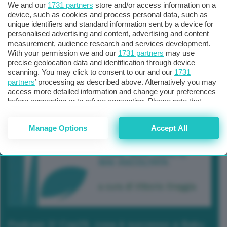
We and our
1731 partners
store and/or access information on a
device, such as cookies and process personal data, such as
unique identifiers and standard information sent by a device for
personalised advertising and content, advertising and content
measurement, audience research and services development.
With your permission we and our
1731 partners
may use
precise geolocation data and identification through device
scanning. You may click to consent to our and our
1731
partners
’ processing as described above. Alternatively you may
access more detailed information and change your preferences
before consenting or to refuse consenting. Please note that
some processing of your personal data may not require your
consent, but you have a right to object to such processing. Your
Manage Options
Accept All
preferences will apply to this website only. You can change
your preferences or withdraw your consent at any time by
returning to this site and clicking the
privacy policy
button at the
bottom of the webpage.
Podcast 2/ Cop29, cosa è successo a Baku