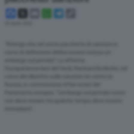
Facebook
X
Email
WhatsApp
Telegram
Copy
Link
20 Aprile 2022
“Ritengo che nel sesto pacchetto di sanzioni in
corso di definizione debba essere incluso un
embargo sul petrolio”. Lo afferma
l’europarlamentare del Verdi, Reinhard Butikofer, nel
corso del dibattito sulle sanzioni Ue contro la
Russia, in commissione Affari esteri del
Parlamento europeo. “L’embargo sul petrolio russo
non deve iniziare tra qualche tempo, deve essere
immediato”.