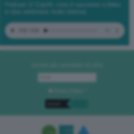
Podcast 2/ Cop29, cosa è successo a Baku
in due settimane molto intense
Iscriviti alla newsletter di GEA
Privacy Policy
. *