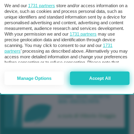
We and our
1731 partners
store and/or access information on a
device, such as cookies and process personal data, such as
unique identifiers and standard information sent by a device for
personalised advertising and content, advertising and content
measurement, audience research and services development.
With your permission we and our
1731 partners
may use
precise geolocation data and identification through device
scanning. You may click to consent to our and our
1731
partners
’ processing as described above. Alternatively you may
access more detailed information and change your preferences
before consenting or to refuse consenting. Please note that
some processing of your personal data may not require your
consent, but you have a right to object to such processing. Your
Manage Options
Accept All
preferences will apply to this website only. You can change
your preferences or withdraw your consent at any time by
returning to this site and clicking the
privacy policy
button at the
bottom of the webpage.