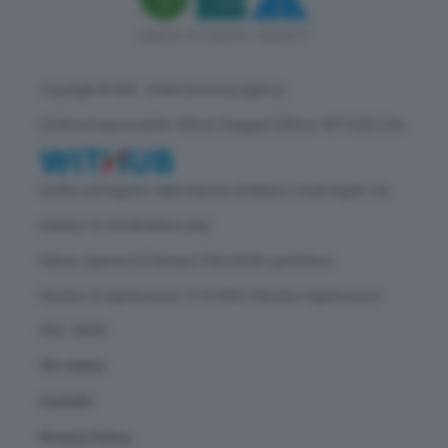
Copyright © GEA - Green Economy Agency
Direttore responsabile: Vittorio Oreggia | Editore: WITHUB S.P.A.
Iscritta nel Registro delle Imprese di Milano | Sede legale: Via
Rubens 19, 20158 Milano (MI)
Natura: Agenzia di Stampa | Periodicità: quotidiana
Numero di registrazione: 2172/2022 | Numero registrazione
ROC: 30628
Chi siamo
Contatti
Privacy Policy