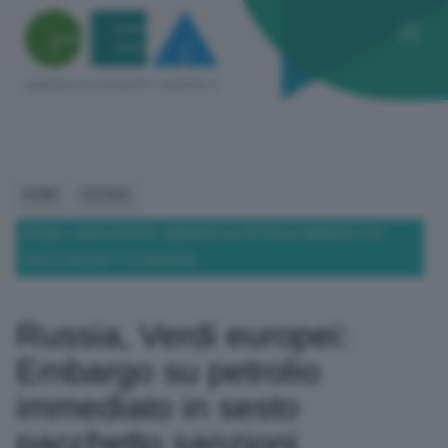
HOME
ESTERO
RUSSIA, VERDI EUROPEI: EMBARGO SU PETROLIO IMMEDIATO IN
SESTO PACCHETTO SANZIONI
Russia, Verdi europei:
Embargo su petrolio
immediato in sesto
pacchetto sanzioni