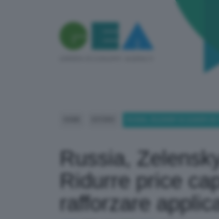
HOME
ESTERO
RUSSIA, ZELENSKY AI LEADER UE
Russia, Zelensky
Ridurre price cap
rafforzare applic