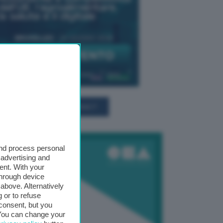
TUTTI GLI EVENTI CONNACT
and process personal
 advertising and
ent. With your
through device
above. Alternatively
 or to refuse
consent, but you
. You can change your