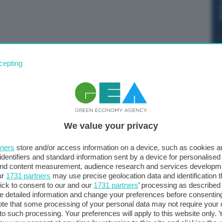
tto di sanzioni Ue. Dobbiamo tenere conto
cepting
e la potenza della nuova fase di sanzioni dell’UE
. Occorre prestare attenzione anche al “price cap”
funziona così efficacemente come ci si aspettava quando
 il presidente ucraino Volodymyr Zelensky, nel suo
We value your privacy
es. “È necessario – aggiunge – ridurre il “price cap” e
 E vi esorto a lavorare su questo insieme ai nostri
tners
store and/or access information on a device, such as cookies 
”.
identifiers and standard information sent by a device for personalised
 and content measurement, audience research and services developm
ur
1731 partners
may use precise geolocation data and identification 
ick to consent to our and our
1731 partners
’ processing as described 
detailed information and change your preferences before consenting
te that some processing of your personal data may not require your 
t to such processing. Your preferences will apply to this website only