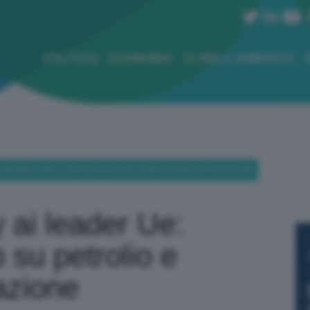
POLITICA
ECONOMIA
CLIMA E AMBIENTE
: RIDURRE PRICE CAP SU PETROLIO E RAFFORZARE APPLICAZIONE
 ai leader Ue:
 su petrolio e
azione