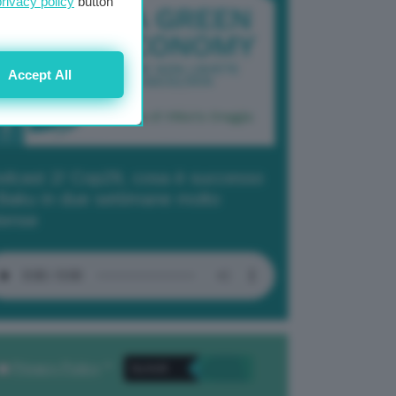
privacy policy
button
Accept All
dcast 2/ Cop29, cosa è successo
Baku in due settimane molto
tense
Privacy Policy
. *