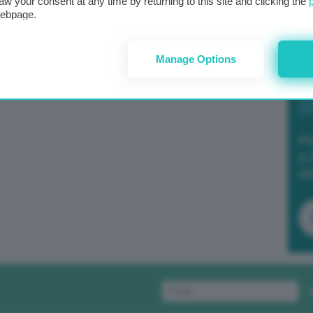
aw your consent at any time by returning to this site and clicking the
webpage.
Manage Options
Po
a 
in