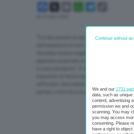
Facebook
X
Email
WhatsApp
Telegram
Copy
Link
26 Ottobre 2023
“È in discussione un nuovo dodicesimo pacche
Continue without ac
dell’esperienza di tutti i pacchetti precedenti 
dovrebbe essere maggiore di quelle precedenti
applicato al petrolio russo: è ovvio che non 
è stato introdotto”. E’ quanto ha sottolineato
intervento al Vertice europeo in corso a Bruxell
rafforzare i meccanismi per la sua applicazione.
We and our
1731 par
partner, a tutti noi e ai partner del G7 e del G20
data, such as unique 
content, advertising
permission we and o
scanning. You may cl
you may access more 
consenting. Please no
have a right to objec