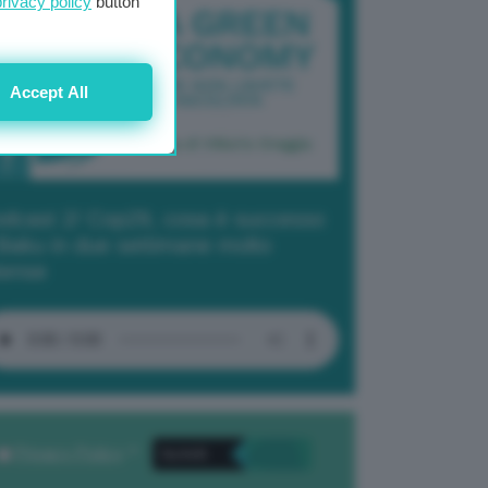
privacy policy
button
Accept All
dcast 2/ Cop29, cosa è successo
Baku in due settimane molto
tense
Privacy Policy
. *