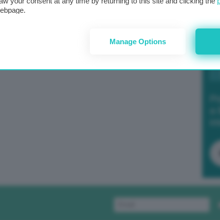
aw your consent at any time by returning to this site and clicking the
webpage.
Manage Options
Po
a 
in