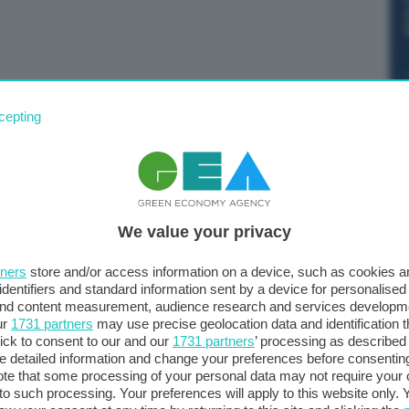
iale, con il Ministero del Lavoro e il Ministero delle
cepting
nnovo del contratto del settore a livello nazionale e
tione del TPL, quindi non solo sulla finanziaria ma anche
 Trasporti, Edoardo Rixi, a margine dell’incontro con una
ero, durante la manifestazione a Roma sul Tpl.
We value your privacy
tners
store and/or access information on a device, such as cookies 
identifiers and standard information sent by a device for personalised
 miliardi di investimenti sul settore – spiega -, sul
 and content measurement, audience research and services developm
ur
1731 partners
may use precise geolocation data and identification 
e ferroviarie legate alla parte del TPL, è evidente però
ick to consent to our and our
1731 partners
’ processing as described 
 consenta nel lungo periodo di mantenere un progressivo
detailed information and change your preferences before consenting
nche un riconoscimento da un punto di vista economico
te that some processing of your personal data may not require your 
t to such processing. Your preferences will apply to this website only
on solo degli operatori ma anche dei passeggeri nei vari