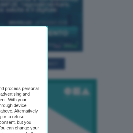
TUTTI GLI EVENTI CONNACT
and process personal
 advertising and
ent. With your
through device
above. Alternatively
 or to refuse
consent, but you
. You can change your