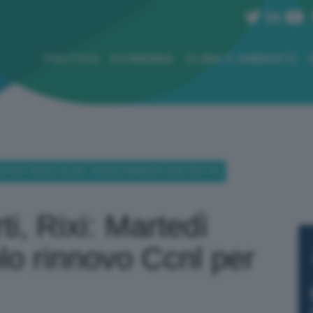
POLITICA
ECONOMIA
CLIMA E AMBIENTE
ARTEDÌ TAVOLO AL MIT TAVOLO RINNOVO CCNL PER TPL
i, Rixi: Martedì
olo rinnovo Ccnl per