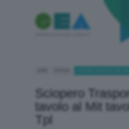
HOME
POLITICA
SCIOPERO TRASPORTI, RIXI: M
Sciopero Trasport
tavolo al Mit tav
Tpl