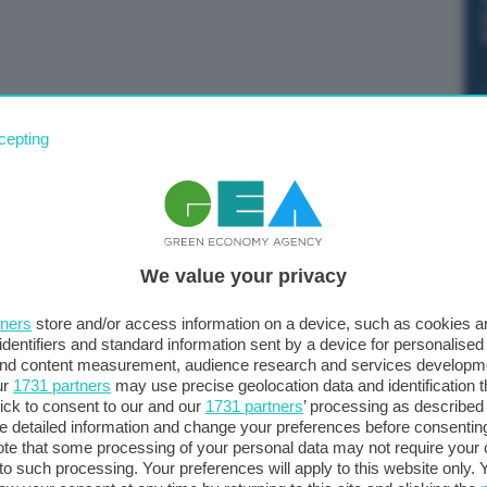
endo i lavori, ma il contratto fu rescisso dal governo
cepting
rogetto c’è. E siamo tutti d’accordo”. Lo dice Renato
 parlando del Ponte sullo Stretto. “Ho parlato anche con
o Occhiuto”, aggiunge in una intervista a Il Corriere della
che traboccano. Occorre realizzare subito due grandi
We value your privacy
Musumeci. Da completare. Per trasformare i rifiuti in
tners
store and/or access information on a device, such as cookies 
identifiers and standard information sent by a device for personalised
 and content measurement, audience research and services developm
ur
1731 partners
may use precise geolocation data and identification 
ick to consent to our and our
1731 partners
’ processing as described 
detailed information and change your preferences before consenting
te that some processing of your personal data may not require your 
t to such processing. Your preferences will apply to this website only