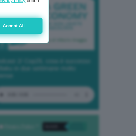
privacy policy
button
Accept All
dcast 2/ Cop29, cosa è successo
Baku in due settimane molto
tense
Privacy Policy
. *