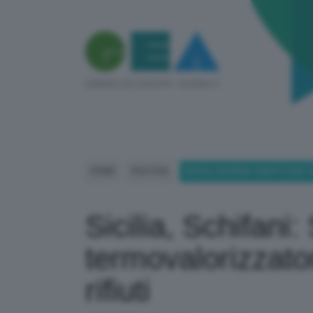
HOME
POLITICA
SICILIA, SCHIFANI: SUBITO DU
Sicilia, Schifani:
termovalorizzato
rifiuti