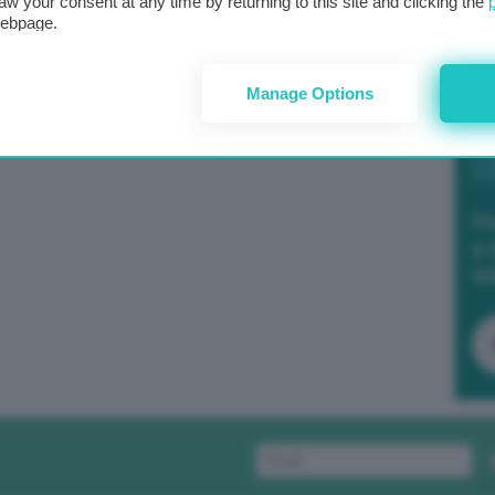
aw your consent at any time by returning to this site and clicking the
webpage.
Manage Options
Po
a 
in