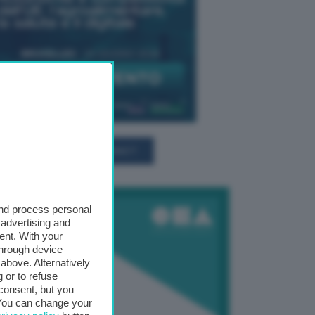
TUTTI GLI EVENTI CONNACT
and process personal
 advertising and
ent. With your
through device
above. Alternatively
 or to refuse
consent, but you
. You can change your