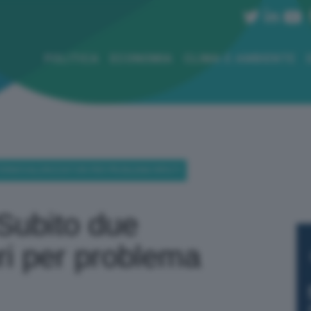
POLITICA
ECONOMIA
CLIMA E AMBIENTE
E TERMOVALORIZZATORI PER PROBLEMA RIFIUTI
 Subito due
ri per problema