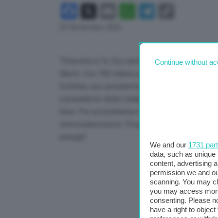
Facebook
X
Email
WhatsApp
Telegram
Copy
Link
29 Settembre 2022
“Stavolta si fa. Era cantierabile e stavano part
Continue without ac
Monti. Con 700 milioni di penale richiesta. Il p
Schifani, neo presidente della regione Sicilia,
il presidente della Calabria, il mio amico Robert
Sera. Poi sul problema rifiuti dice: “Le discari
termovalorizzatori. Progetto avviato da Nello 
energia”.
We and our
1731 par
data, such as unique 
content, advertising
permission we and o
scanning. You may cl
you may access more 
consenting. Please no
have a right to objec