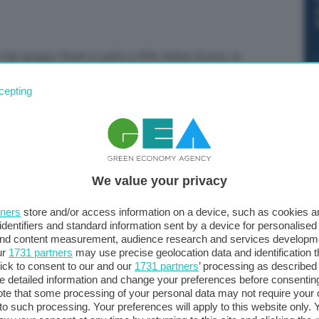
 del gruppo Snam è salito a 996 milioni di euro, in
so periodo del 2023, “per effetto della crescita
cepting
o degli ammortamenti e un aumento degli oneri finanziari
ssi di interesse”. Lo rende noto il gruppo, che sotto la
 risultati consolidati dei primi nove mesi del 2024.
We value your privacy
tners
store and/or access information on a device, such as cookies 
identifiers and standard information sent by a device for personalised
 and content measurement, audience research and services developm
ur
1731 partners
may use precise geolocation data and identification 
ick to consent to our and our
1731 partners
’ processing as described 
detailed information and change your preferences before consenting
te that some processing of your personal data may not require your 
t to such processing. Your preferences will apply to this website only