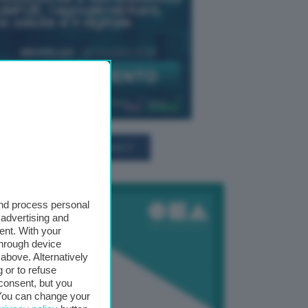
TUTTI GLI EVENTI CONNACT
and process personal
 advertising and
ent. With your
through device
above. Alternatively
 or to refuse
consent, but you
. You can change your