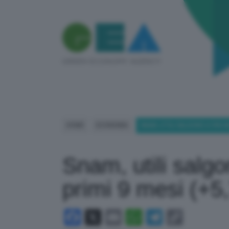
HOME
ECONOMIA
SNAM, UTILI SALGONO A 996 ML
Snam, utili salg
primi 9 mesi (+5
Facebook
X
Email
WhatsApp
Telegram
Copy