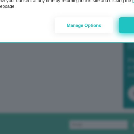
aw your consent at any time by returning to this site and clicking the
webpage.
Manage Options
Po
a 
in