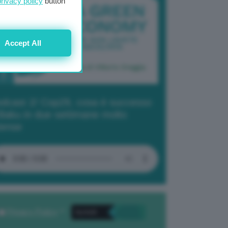
privacy policy
button
Accept All
dcast 2/ Cop29, cosa è successo
Baku in due settimane molto
tense
Privacy Policy
. *