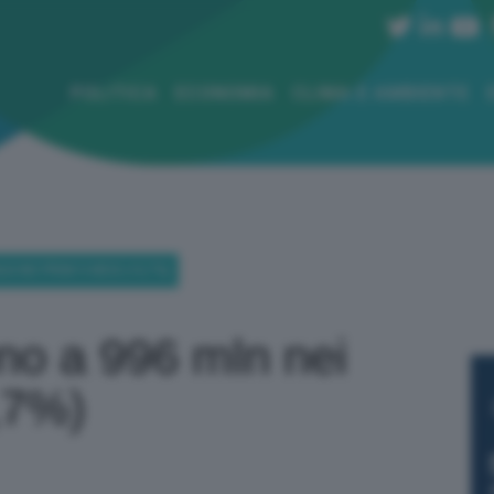
POLITICA
ECONOMIA
CLIMA E AMBIENTE
N NEI PRIMI 9 MESI (+5,7%)
ono a 996 mln nei
,7%)