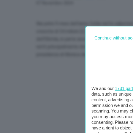
Link
07 Novembre 2024
Nei primi 9 mesi dell’anno l’utile netto adjusted
crescita di 54 milioni (5,7%) rispetto allo stes
Continue without ac
dell’Ebitda, in parte assorbito da un increment
netti principalmente dovuto alla crescita dei ta
presidenza di Monica de Virgiliis, ha approvato i
We and our
1731 par
data, such as unique 
content, advertising
permission we and o
scanning. You may cl
you may access more 
consenting. Please no
have a right to objec