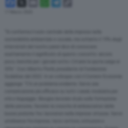
Facebook
X
Email
WhatsApp
Telegram
Copy
Link
17 Marzo 2025
“Si conferma il ruolo centrale delle imprese nella
sostenibilità ambientale e sociale, ma soltanto il 19% degli
intervistati del nostro panel dice di conoscere
esattamente il significato di questo concetto: ancora
poco, benché per i giovani sotto i 24 anni la quota salga al
30%”. Così Alberto Pirelli, presidente di Fondazione
Sodalitas dal 2022. In un colloquio con il Corriere Economia
aggiunge: “C’è un problema evidente. Serve una
comunicazione più efficace su tutti i canali, modulata per
età e linguaggio. Bisogna lavorare di più sulla formazione
delle persone, favorire la crescita di ambasciatori delle
buone pratiche fra i lavoratori nelle imprese virtuose. Serve
un’alleanza fra imprese, terzo settore, istituzioni e