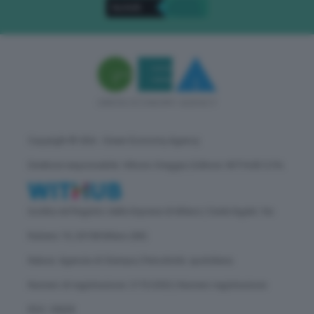
Copyright © GEA - Green Economy Agency
Direttore responsabile: Vittorio Oreggia | Editore: WITHUB S.P.A.
Iscritta nel Registro delle Imprese di Milano | Sede legale: Via
Rubens 19, 20158 Milano (MI)
Natura: Agenzia di Stampa | Periodicità: quotidiana
Numero di registrazione: 2172/2022 | Numero registrazione
ROC: 30628