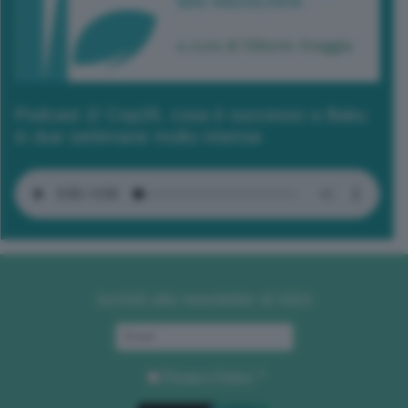
Podcast 2/ Cop29, cosa è successo a Baku
in due settimane molto intense
Iscriviti alla newsletter di GEA
Privacy Policy
. *