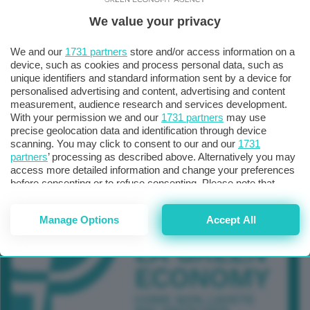
We value your privacy
TUTTI GLI EVENTI CONNACT
We and our
1731 partners
store and/or access information on a
device, such as cookies and process personal data, such as
unique identifiers and standard information sent by a device for
personalised advertising and content, advertising and content
measurement, audience research and services development.
With your permission we and our
1731 partners
may use
precise geolocation data and identification through device
scanning. You may click to consent to our and our
1731
partners
’ processing as described above. Alternatively you may
access more detailed information and change your preferences
before consenting or to refuse consenting. Please note that
some processing of your personal data may not require your
consent, but you have a right to object to such processing. Your
Manage Options
Accept All
preferences will apply to this website only. You can change
your preferences or withdraw your consent at any time by
returning to this site and clicking the
privacy policy
button at the
bottom of the webpage.