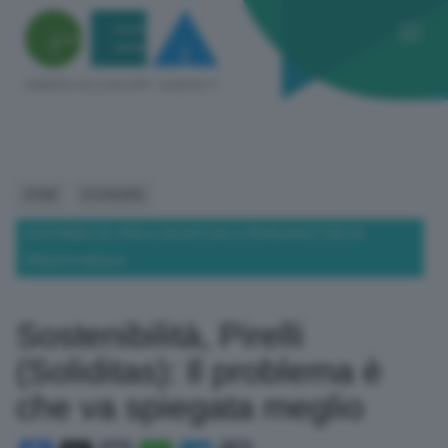
HOME
ECONOMIA
SOSTENIBILITÀ, PIRELLI (SOLIDITAS): IL PROBLEMA È CHE VA
SPIEGATA MEGLIO
Sostenibilità, Pirelli
(Soliditas): Il problema è
che va spiegata meglio