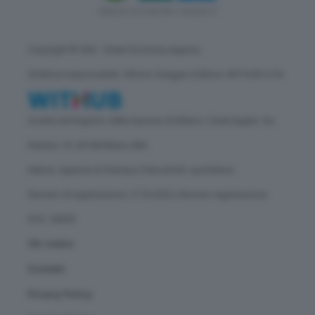
Copyright © GEA - Green Economy Agency
Direttore responsabile: Vittorio Oreggia | Editore: WITHUB S.P.A.
Iscritta nel Registro delle Imprese di Milano | Sede legale: Via
Rubens 19, 20158 Milano (MI)
Natura: Agenzia di Stampa | Periodicità: quotidiana
Numero di registrazione: 2172/2022 | Numero registrazione
ROC: 30628
Chi siamo
Contatti
Privacy Policy