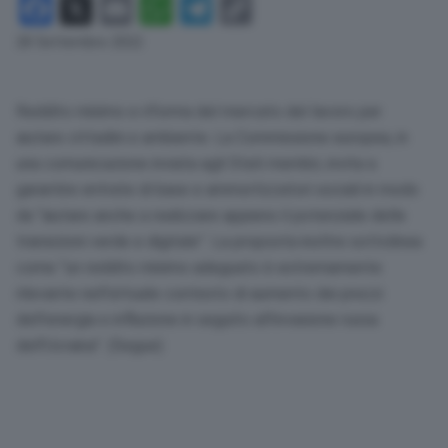
Facebook
X
Email
WhatsApp
Telegram
Copy
Link
28 Settembre 2022
Reddito minimo e riforma del mercato del lavoro per
aiutare cittadini e ambiente. La Commissione europea, in
una comunicazione inviata agli Stati membri, invita a
garantire entrate di base e ammortizzatori sociali in modo
da “aiutare anche a realizzare appieno il potenziale delle
transizioni verde e digitale”. La proposta inoltre sottolinea
come “un reddito minimo adeguato è estremamente
rilevante nell’attuale contesto di aumento dei prezzi
dell’energia e inflazione in seguito all’invasione russa
dell’Ucraina”. (Segue)