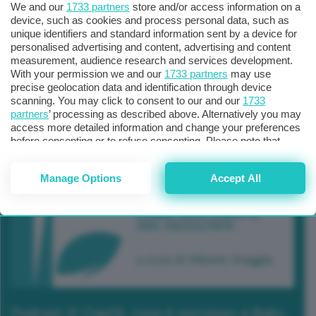
We and our
1733 partners
store and/or access information on a
device, such as cookies and process personal data, such as
unique identifiers and standard information sent by a device for
personalised advertising and content, advertising and content
measurement, audience research and services development.
With your permission we and our
1733 partners
may use
precise geolocation data and identification through device
scanning. You may click to consent to our and our
1733
partners
’ processing as described above. Alternatively you may
access more detailed information and change your preferences
before consenting or to refuse consenting. Please note that
some processing of your personal data may not require your
consent, but you have a right to object to such processing. Your
Manage Options
Accept All
preferences will apply to this website only. You can change
your preferences or withdraw your consent at any time by
returning to this site and clicking the
privacy policy
button at the
bottom of the webpage.
Podcast 2/ Cop29, cosa è successo a Baku