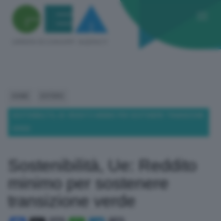
HOME
ESTERO
SOSTENIBILITÀ, UE: REDDITO MINIMO PER SOSTENERE TRANSIZIONE
VERDE
Sostenibilità, Ue: Reddito
minimo per sostenere
transizione verde