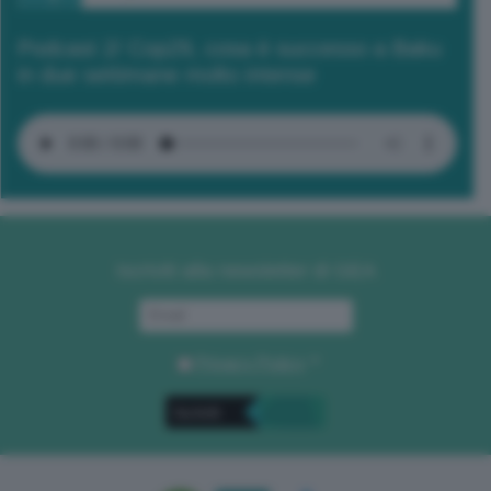
Podcast 2/ Cop29, cosa è successo a Baku
in due settimane molto intense
Iscriviti alla newsletter di GEA
Privacy Policy
. *