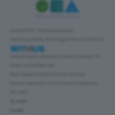
Copyright © GEA - Green Economy Agency
Direttore responsabile: Vittorio Oreggia | Editore: WITHUB S.P.A.
Iscritta nel Registro delle Imprese di Milano | Sede legale: Via
Rubens 19, 20158 Milano (MI)
Natura: Agenzia di Stampa | Periodicità: quotidiana
Numero di registrazione: 2172/2022 | Numero registrazione
ROC: 30628
Chi siamo
Contatti