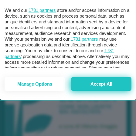
We and our
1731 partners
store and/or access information on a
device, such as cookies and process personal data, such as
unique identifiers and standard information sent by a device for
personalised advertising and content, advertising and content
measurement, audience research and services development.
With your permission we and our
1731 partners
may use
precise geolocation data and identification through device
scanning. You may click to consent to our and our
1731
partners
’ processing as described above. Alternatively you may
access more detailed information and change your preferences
before consenting or to refuse consenting. Please note that
some processing of your personal data may not require your
consent, but you have a right to object to such processing. Your
Manage Options
Accept All
preferences will apply to this website only. You can change
your preferences or withdraw your consent at any time by
returning to this site and clicking the
privacy policy
button at the
bottom of the webpage.