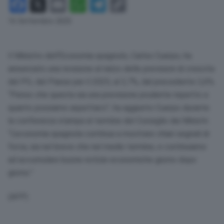
Facebook
X
Email
WhatsApp
Telegram
Copy
Link
16 Settembre 2025
Il Ministro dell’Economia spagnolo, Carlos Cuerpo, ha
annunciato una revisione al rialzo delle previsioni di crescita
del PIL del Paese per il 2025, al 2,7%, dal precedente 2,6%.
“Penso che questa sia una previsione prudente rispetto a
quanto possiamo aspettarci”, ha aggiunto Cuerpo durante
la conferenza stampa al termine del Consiglio dei Ministri.
“L’economia spagnola continua a mostrare chiari segnali di
forza, sia nel breve che nel medio termine, e continuiamo
ad accumulare buone notizie economiche giorno dopo
giorno.”
(AFP)