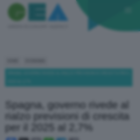
HOME
ECONOMIA
SPAGNA, GOVERNO RIVEDE AL RIALZO PREVISIONI DI CRESCITA PER IL
2025 AL 2,7%
Spagna, governo rivede al
rialzo previsioni di crescita
per il 2025 al 2,7%