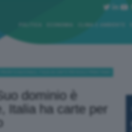
POLITICA
ECONOMIA
CLIMA E AMBIENTE
È PRIORITÀ NAZIONALE, ITALIA HA CARTE PER RUOLO PRIMO PIANO
Suo dominio è
, Italia ha carte per
o