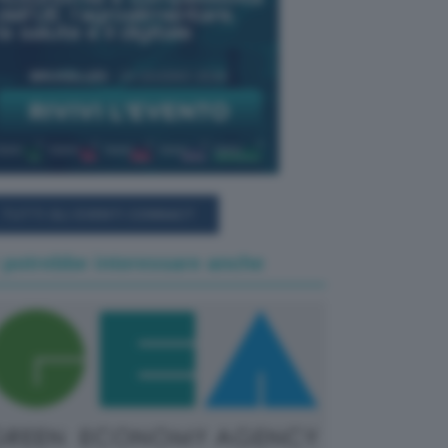
TUTTI GLI EVENTI CONNACT
 potrebbe interessare anche