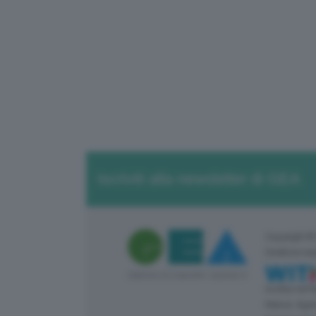
Iscriviti alla newsletter di GEA
Copyright ©
Direttore re
Iscritta nel
Natura: Agen