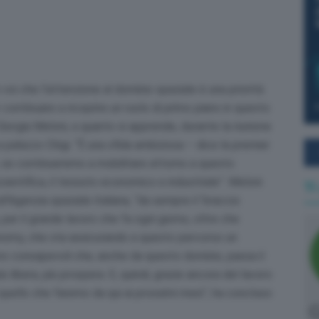
oi che l’attenzione al dominio spaziale è una priorità
er continuare a ricoprire un ruolo di primo piano in questo
orgia Meloni, a quanto si apprende, durante la riunione
palazzo Chigi. “È una sfida ambiziosa – dice la premier
 se continueremo a mobilitare attorno a questo
 scientifica, il tessuto economico e industriale”. Meloni
Ti
ll’Agenzia spaziale italiana, “da sempre il ‘braccio
, per il grande lavoro che fa ogni giorno, oltre che
nomy, che sta assicurando a questo percorso un
amo consapevoli che, anche da questo dominio, passa il
 libera, più prospera. E, quindi, grazie ancora del lavoro
uello che faremo da qui ai prossimi mesi”, ha concluso