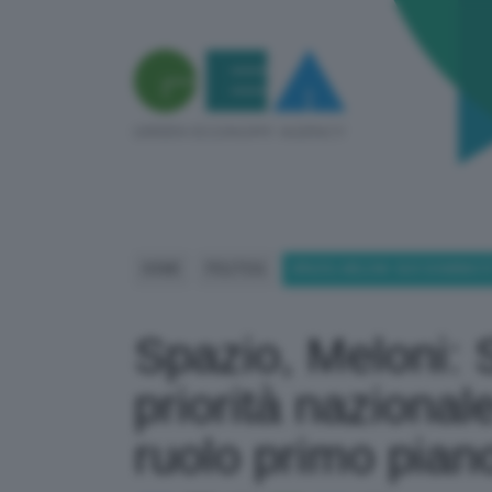
HOME
POLITICA
SPAZIO, MELONI: SUO DOMINIO 
Spazio, Meloni: 
priorità nazionale
ruolo primo pian