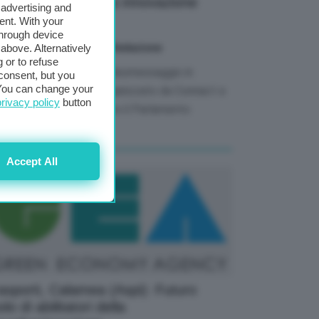
rmaci e sostegno a innovazione
 advertising and
iorità
ent. With your
through device
above. Alternatively
18 Settembre 2025
di Redazione
 or to refuse
ministro ha inviato un videomessaggio in
consent, but you
. You can change your
casione dell'evento organizzato da Connact a
privacy policy
button
ma in collaborazione con il Parlamento
ropeo
Accept All
asporti, Calamea (Aspi): Futuro
olo di abilitatori della