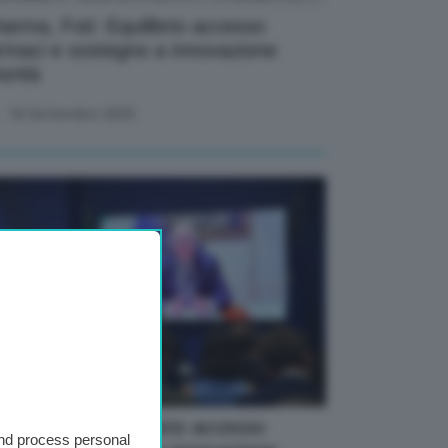
arma, Foti: Equilibrio accesso
rmaci e sostegno a innovazione
iorità
18 Settembre 2025
arma, Foti: Equilibrio accesso
and process personal