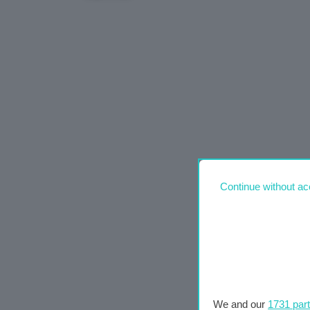
Continue without ac
We and our
1731 par