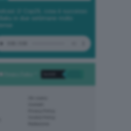
dcast 2/ Cop29, cosa è successo
Baku in due settimane molto
tense
Privacy Policy
. *
Chi siamo
Contatti
Privacy Policy
Cookie Policy
)
Redazione