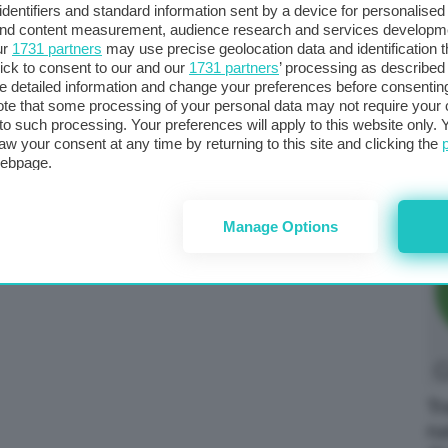
fa
identifiers and standard information sent by a device for personalised
pr
 and content measurement, audience research and services developm
ur
1731 partners
may use precise geolocation data and identification 
ick to consent to our and our
1731 partners
’ processing as described 
detailed information and change your preferences before consenting
Il 
te that some processing of your personal data may not require your 
t to such processing. Your preferences will apply to this website only
oc
aw your consent at any time by returning to this site and clicking the
Ro
webpage.
eu
Manage Options
Tr
ru