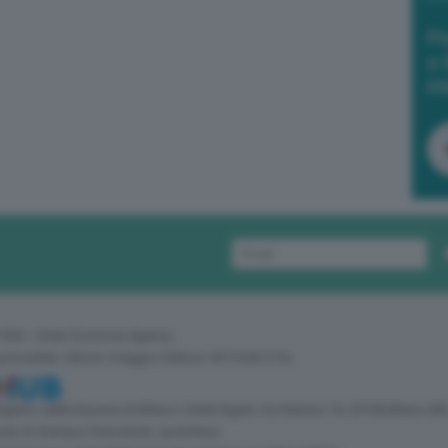
Po
a 
in
 GEA - Green Economy Agency
sponsabile: Vittorio Oreggia | Editore: WITHUB S.P.A.
 Registro delle Imprese di Milano | Sede legale: Via Rubens 19, 20158 Milano (MI
zia di Stampa | Periodicità: quotidiana