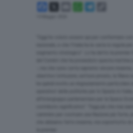
Facebook
X
Email
WhatsApp
Telegram
Copy
Link
14 Maggio 2026
“Oggi ho voluto essere qui per confermare con v
nazionale, e che l’Italia ha le carte in regola p
segmento strategico”. Lo ha detto la premier Gi
del Comint che ha presieduto questa mattina a 
-, ma che sono certa sapremo vincere insieme,
obiettivo Istituzioni, settore privato, la filiera
ha quindi rivolto un ringraziamento particolare a
operativo’ delle politiche per lo Spazio in Italia
all’Intergruppo parlamentare per la Space Eco
contributo significativo”. “Oggi più che mai si
cammino per costruire una Nazione più forte, più
che abbiamo fatto insieme, ma soprattutto di q
la premier.