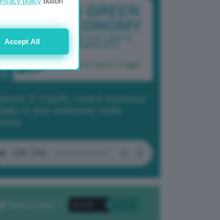
privacy policy
button
Accept All
dcast 2/ Cop29, cosa è successo
Baku in due settimane molto
tense
Privacy Policy
. *