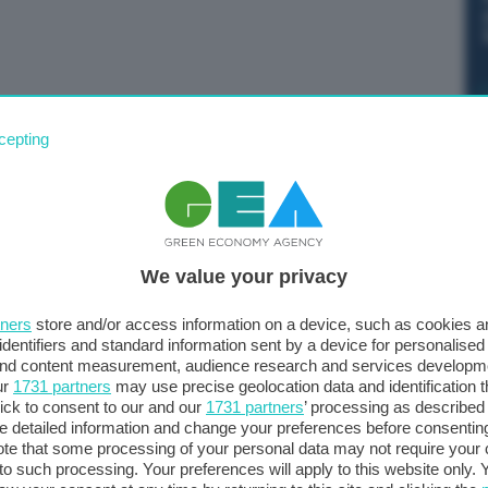
cceleratore nel mercato italiano dei Veicoli Commerciali
cepting
iti da Dataforce, Stellantis ha dominato anche ad agosto
i percentuali rispetto ad agosto 2022) con FIAT
aglio, FIAT Professional ha realizzato una quota di
ù rispetto allo stesso periodo del 2022) e Citroën ha
We value your privacy
tuali rispetto allo stesso mese 2022).
tners
store and/or access information on a device, such as cookies 
identifiers and standard information sent by a device for personalised
 and content measurement, audience research and services developm
ur
1731 partners
may use precise geolocation data and identification 
forte nel settore dei Veicoli Commerciali elettrici dove
ick to consent to our and our
1731 partners
’ processing as described 
uota di mercato. Su quest’ultimo fronte il marchio che
detailed information and change your preferences before consenting
 Professional con il 25,6% di quota (+6,1% rispetto
te that some processing of your personal data may not require your 
t to such processing. Your preferences will apply to this website only
ën (4,1%) e PEUGEOT (3,4%).