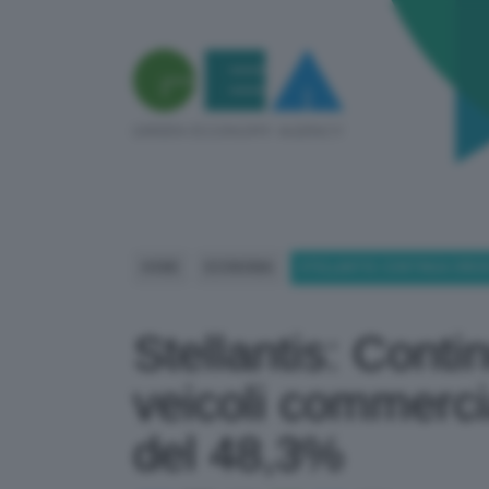
HOME
ECONOMIA
STELLANTIS: CONTINUA CRESC
Stellantis: Conti
veicoli commerci
del 48,3%