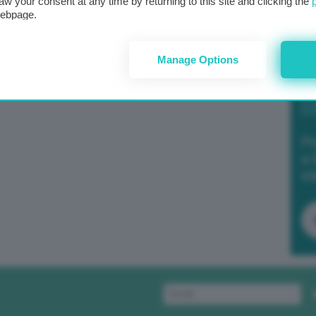
aw your consent at any time by returning to this site and clicking the
webpage.
Manage Options
Po
a 
in