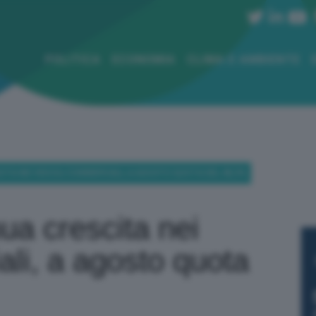
POLITICA
ECONOMIA
CLIMA E AMBIENTE
ITA NEI VEICOLI COMMERCIALI, A AGOSTO QUOTA DEL 48,3%
nua crescita nei
ali, a agosto quota