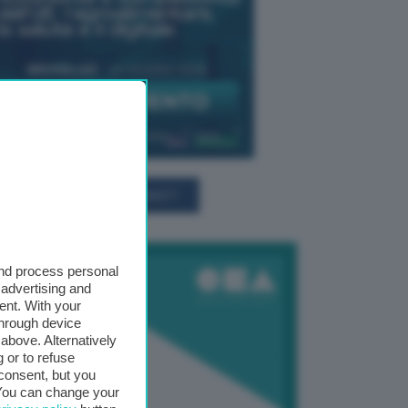
TUTTI GLI EVENTI CONNACT
and process personal
 advertising and
ent. With your
through device
above. Alternatively
 or to refuse
consent, but you
. You can change your